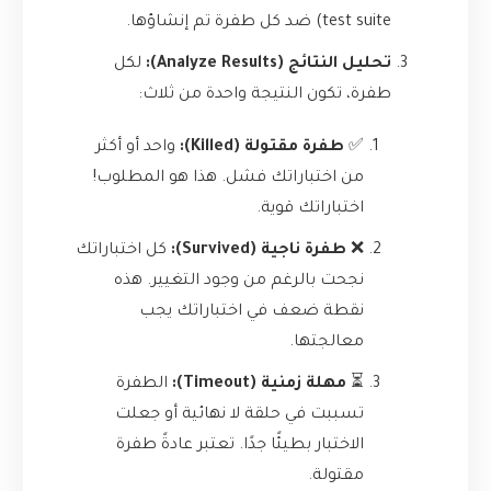
test suite) ضد كل طفرة تم إنشاؤها.
تحليل النتائج (Analyze Results):
لكل
طفرة، تكون النتيجة واحدة من ثلاث:
✅
طفرة مقتولة (Killed):
واحد أو أكثر
من اختباراتك فشل. هذا هو المطلوب!
اختباراتك قوية.
❌
طفرة ناجية (Survived):
كل اختباراتك
نجحت بالرغم من وجود التغيير. هذه
نقطة ضعف في اختباراتك يجب
معالجتها.
⏳
مهلة زمنية (Timeout):
الطفرة
تسببت في حلقة لا نهائية أو جعلت
الاختبار بطيئًا جدًا. تعتبر عادةً طفرة
مقتولة.