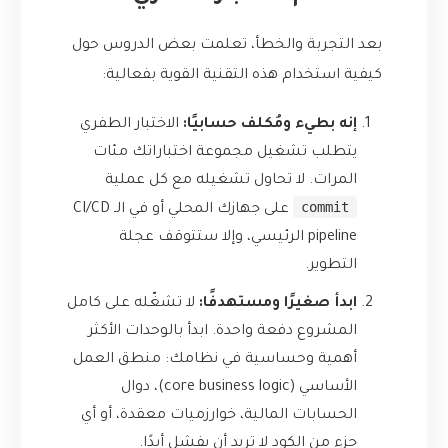
بعد التجربة والخطأ، تعلمت بعض الدروس حول
كيفية استخدام هذه التقنية القوية بفعالية:
إنه بطيء ومُكلف حسابيًا:
الاختبار الطفري
يتطلب تشغيل مجموعة اختباراتك مئات
المرات. لا تحاول تشغيله مع كل عملية
commit
على جهازك المحلي أو في الـ CI/CD
pipeline الرئيسي، وإلا ستتوقف عجلة
التطوير.
ابدأ صغيرًا ومستهدفًا:
لا تشغّله على كامل
المشروع دفعة واحدة. ابدأ بالوحدات الأكثر
أهمية وحساسية في نظامك: منطق العمل
الأساسي (core business logic)، دوال
الحسابات المالية، خوارزميات معقدة، أو أي
جزء من الكود لا تريد أن يفشل أبدًا.