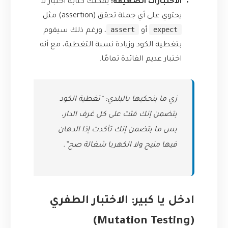
الاختبارات الضعيفة:
يمكنك كتابة اختبار لا
يحتوي على أي جملة تحقق (assertion) مثل
assert
expect
أو
، ورغم ذلك سيقوم
بتغطية الكود وزيادة نسبة التغطية، مع أنه
اختبار عديم الفائدة تمامًا.
زي ما بنحكيها بالبلدي: “تغطية الكود
بتضمن إنك فتت على كل غرف الدار،
بس ما بتضمن إنك تأكدت إذا الدهان
فيها منيح ولا الكهربا شغالة صح”.
ادخل يا كبير: الاختبار الطفري
(Mutation Testing)