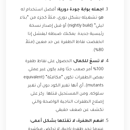
اجعله بوابة جودة دورية:
أفضل استخدام له
هو تشغيله بشكل دوري، مثلاً كجزء من “بناء
ليلي” (nightly build) أو قبل إصدار نسخة
رئيسية جديدة. يمكنك ضبطه ليفشل إذا
انخفضت نقاط الطفرة عن حد معين (مثلاً
80%).
لا تسعَ للكمال:
الحصول على نقاط طفرة
100% أمر صعب جدًا وقد يكون غير عملي.
بعض الطفرات تكون “مكافئة” (equivalent
mutants)، أي أنها تغير الكود دون أن تغير
سلوكه، ومن المستحيل قتلها. ركز على
إصلاح الطفرات الناجية الواضحة والتي
تكشف عن ضعف حقيقي.
افهم الطفرة، لا تقتلها بشكل أعمى:
عندما تجد طفرة ناجية، لا تركض مباشرة