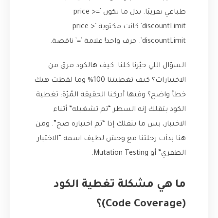
طباعي تقريبًا. بدل ما تكون `price >=
discountLimit` كانت مكتوبة `price >
discountLimit`. حرف واحد! علامة `=` ناقصة.
السؤال اللي حيّرنا كلنا: كيف هالكود مرق من
الاختبارات؟ كيف تغطيتنا 100% وما لقطت هيك
خطأ واضح؟ وقتها أدركنا الحقيقة المُرّة: تغطية
الكود بتقلك إنه السطر “تم تشغيله” أثناء
الاختبار، بس ما بتقلك إذا “تم اختباره صح”. ومن
هنا بدأت رحلتنا مع وحش لطيف اسمه “الاختبار
الطفري” أو Mutation Testing.
ما هي مشكلة تغطية الكود
(Code Coverage)؟