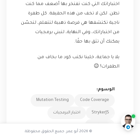
اختباراتك التي كنت تفتخر بها أضعف مما كنت
تظن. لكن لا تخف من هذه الحقيقة. كل طفرة
ناجية تكتشفها هي فرصة ذهبية لتتعلم، لتحسّن
من اختباراتك، وفي النهاية، لتبني برمجيات
يمكنك أن تثق بها حقًا.
يلا يا جماعة، خلينا نكتب كود ما بخاف من
الطفرات! 😉
الوسوم:
ما هو الاختبار الطفري
Mutation Testing
Code Coverage
ناقشنا على تليجرام
@AbuOmarTech_bot
StrykerJS
اختبار البرمجيات
جودة الكود
© 2026 أبو عمر. جميع الحقوق محفوظة.