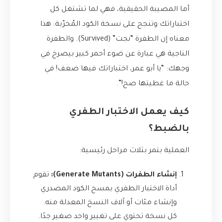
أما المصيبة الحقيقية، فهي لما تشتغل كل
اختباراتك وتنجح على نسخة الكود المُخرّبة. هذا
معناه إن الطفرة “نجت” (Survived). والطفرة
الناجية هي عبارة عن ضوء أحمر كبير بيصرخ في
وجهك: “يا أبو عمر، اختباراتك فيها ضعف! في
حالة ما غطيتها صح!”.
كيف يعمل الاختبار الطفري
بالضبط؟
العملية بتمر بثلاث مراحل رئيسية:
إنشاء الطفرات (Generate Mutants):
تقوم
أداة الاختبار الطفري بمسح الكود المصدري
وإنشاء مئات أو آلاف النسخ المعدلة منه.
كل نسخة تحتوي على تغيير واحد صغير جدًا.