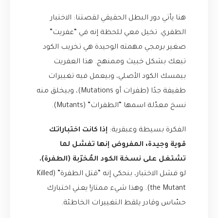
هنا يأتي دور البطل الحقيقي لقصتنا: الاختبار
الطفري. تخيل معي للحظة إنه في “عفريت”
صغير برمجي مهمته الوحيدة هي تخريب الكود
تبعك بشكل خبيث وممنهج. هذا العفريت
بيمسك الكود الأصلي، وبيعمل فيه تغييرات
طفيفة جدًا (طفرات أو Mutations)، وبيخلق منه
نسخ معدّلة اسمها “الطفرات” (Mutants).
الفكرة بسيطة وعبقرية:
إذا كانت اختباراتك
قوية وجيدة، المفروض إنها تفشل لما
تشتغل على نسخة الكود المُخرّبة (الطفرة).
لو فشل الاختبار، بنحكي إنه “قتل الطفرة” (Killed
the Mutant). وهذا شيء ممتاز! يعني اختبارك
حسّاس وقادر يلقط التغييرات الخاطئة.