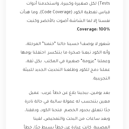
Tests) لكل صغيرة وكبيرة، واستخدمنا أدوات
قياس تغطية الكود (Code Coverage)، وما هدأت
نفسنا إلا لما الشاشة أضوت بالأخضر وكتبت:
.
Coverage: 100%
شعور لا يوصف! حسينا حالنا “ختمنا” المرحلة،
وأنه الكود تبعنا صخرة ما بتتكسر. احتفلنا يومها
وعملنا “عزومة” صغيرة في المكتب. بكل ثقة،
عملنا دمج للكود وطلعنا التحديث الجديد للبيئة
التجريبية.
بعد يومين، بيجينا بلاغ عن خطأ غريب: عميل
معين بتنحسب له عمولة سالبة في حالة نادرة
جدًا تتعلق بحدود الخصم. فتحنا الكود، ودققنا،
وبعد ساعات من البحث والتمحيص، لقينا
المصيبة. كانت عبارة عن خطأ بسيط جدًا، خطأ