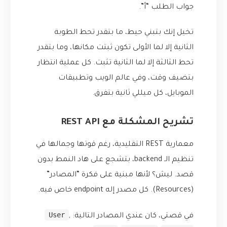
جواب الطلب “أ”.
تخيل إنك بتبني حيط، ما بتقدر تحط الطوبة
الثانية إلا لما الأولى تكون ثبتت مكانها، وما بتقدر
تحط الثالثة إلا لما الثانية تثبت. كل عملية انتظار
بتضيف وقت، وفي عالم الويب وتطبيقات
الموبايل، كل ميللي ثانية بتفرق.
تشريح المشكلة مع REST API
معمارية REST التقليدية، رغم قوتها وجمالها في
تنظيم الـ backend، بتشجع على هاد النمط بدون
قصد. ليش؟ لأنها مبنية على فكرة “المصادر”
(Resources). كل مصدر إله endpoint خاص فيه.
User
في قصتي، كان عندي المصادر التالية:
,