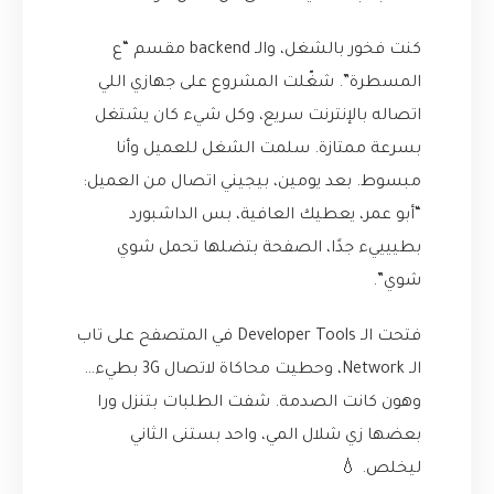
كنت فخور بالشغل، والـ backend مقسم “ع
المسطرة”. شغّلت المشروع على جهازي اللي
اتصاله بالإنترنت سريع، وكل شيء كان يشتغل
بسرعة ممتازة. سلمت الشغل للعميل وأنا
مبسوط. بعد يومين، بيجيني اتصال من العميل:
“أبو عمر، يعطيك العافية، بس الداشبورد
بطييييء جدًا، الصفحة بتضلها تحمل شوي
شوي”.
فتحت الـ Developer Tools في المتصفح على تاب
الـ Network، وحطيت محاكاة لاتصال 3G بطيء…
وهون كانت الصدمة. شفت الطلبات بتنزل ورا
بعضها زي شلال المي، واحد بستنى الثاني
ليخلص. 💧