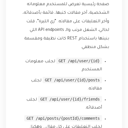
صفحة رئيسية تعرض للمستخدم معلوماته
الشخصية، آخر مقالات كتبها، قائمة بأصدقائه،
وآخر التعليقات على مقالاته. “زي الليرة”، قلت
لحالي، الشغل مرتب والـ API endpoints اللي
بنيتها باستخدام REST كانت نظيفة ومقسمة
بشكل منطقي.
GET /api/user/{id}
لجلب معلومات
المستخدم.
GET /api/user/{id}/posts
لجلب
مقالاته.
GET /api/user/{id}/friends
لجلب
أصدقائه.
GET /api/posts/{postId}/comments
لجلب التعليقات على كل مقال… وهكذا.