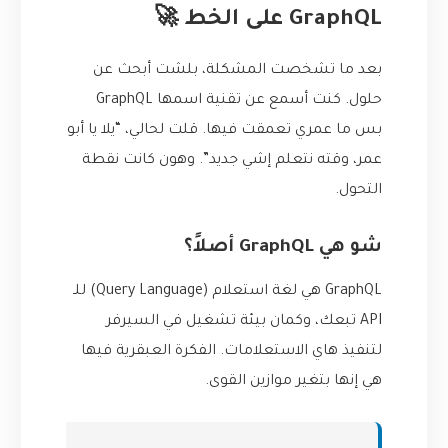
GraphQL على الخط 🚀
بعد ما تشخصت المشكلة، بلشت أبحث عن
حلول. كنت أسمع عن تقنية اسمها GraphQL
بس ما عمري تعمقت فيها. قلت لحالي، “يلا يا أبو
عمر، وقته نتعلم إشي جديد”. وهون كانت نقطة
التحول.
شو هي GraphQL أصلاً؟
GraphQL هي لغة استعلام (Query Language) للـ
API تبعك، وكمان بيئة تشغيل في السيرفر
لتنفيذ هاي الاستعلامات. الفكرة العبقرية فيها
هي إنها بتغير موازين القوى.