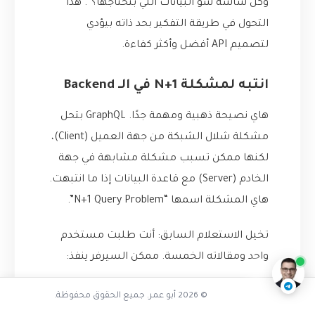
وكل شاشة شو البيانات اللي بتحتاجها؟”. هذا
التحول في طريقة التفكير بحد ذاته بيؤدي
لتصميم API أفضل وأكثر كفاءة.
انتبه لمشكلة N+1 في الـ Backend
هاي نصيحة ذهبية ومهمة جدًا. GraphQL بتحل
مشكلة شلال الشبكة من جهة العميل (Client)،
لكنها ممكن تسبب مشكلة مشابهة في جهة
الخادم (Server) مع قاعدة البيانات إذا ما انتبهت.
هاي المشكلة اسمها “N+1 Query Problem”.
كيف أنقذت GraphQL أبا عمر
ناقشنا على تليجرام
@AbuOmarTech_bot
تخيل الاستعلام السابق: أنت طلبت مستخدم
واحد ومقالاته الخمسة. ممكن السيرفر ينفذ:
SELECT *
استعلام واحد لجلب المستخدم (
© 2026 أبو عمر. جميع الحقوق محفوظة.
FROM users WHERE id = ?
)