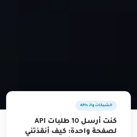
الشبكات والـ APIs
كنت أرسل 10 طلبات API
لصفحة واحدة: كيف أنقذتني