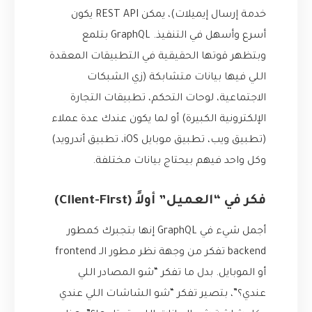
خدمة إرسال إيميلات)، يمكن REST API يكون
أسرع وأسهل في التنفيذ. GraphQL بتلمع
وبتظهر قوتها الحقيقية في التطبيقات المعقدة
اللي فيها بيانات متشابكة (زي الشبكات
الاجتماعية، لوحات التحكم، تطبيقات التجارة
الإلكترونية الكبيرة) أو لما يكون عندك عدة عملاء
(تطبيق ويب، تطبيق موبايل iOS، تطبيق أندرويد)
وكل واحد فيهم بيحتاج بيانات مختلفة.
فكر في “العميل” أولاً (Client-First)
أجمل شيء في GraphQL إنها بتجبرك كمطور
backend تفكر من وجهة نظر مطور الـ frontend
أو الموبايل. بدل ما تفكر “شو المصادر اللي
عندي؟”، بتصير تفكر “شو الشاشات اللي عندي