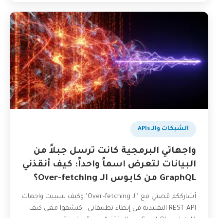
الشبكات والـ APIs
واجهاتي البرمجية كانت ترسل جبلاً من
البيانات لتعرض اسماً واحداً: كيف أنقذني
GraphQL من كابوس الـ Over-fetching؟
أشارككم قصتي مع "الـ Over-fetching" وكيف تسببت واجهات
REST API التقليدية في إبطاء تطبيقاتي. اكتشفوا معي كيف