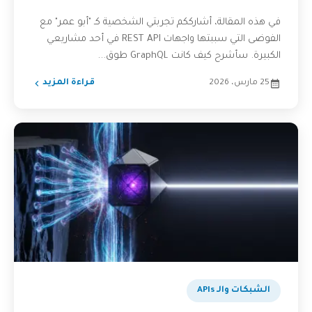
في هذه المقالة، أشارككم تجربتي الشخصية كـ "أبو عمر" مع
الفوضى التي سببتها واجهات REST API في أحد مشاريعي
الكبيرة. سأشرح كيف كانت GraphQL طوق...
25 مارس، 2026
قراءة المزيد
الشبكات والـ APIs