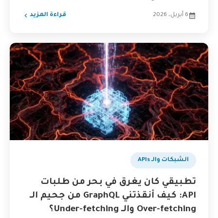
6 أبريل، 2026
قراءة المزيد
الشبكات والـ APIs
تطبيقي كان يغرق في بحر من طلبات
API: كيف أنقذتني GraphQL من جحيم الـ
Over-fetching والـ Under-fetching؟