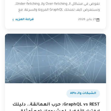
نغوص في مشاكل الـ Over-fetching والـ Under-fetching،
ونستعرض كيف تمنحك GraphQL المرونة والسرعة، مع
أمثلة...
21 يناير، 2026
قراءة المزيد
الشبكات والـ APIs
GraphQL vs REST: حرب العمالقة.. دليلك