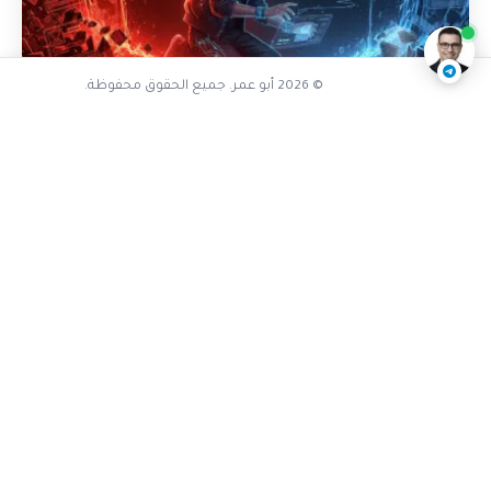
© 2026 أبو عمر. جميع الحقوق محفوظة.
الشبكات والـ APIs
واجهاتي البرمجية كانت إما بخيلة أو
مسرفة: كيف أنقذتني GraphQL من جحيم
الـ Over-fetching والـ Under-fetching؟
أشارككم قصتي مع المعاناة بين الواجهات البرمجية "البخيلة"
التي تجبرك على طلبات متعددة، و"المسرفة" التي تغرقك
ببيانات لا تحتاجها. اكتشفوا كيف كانت GraphQL هي طوق...
31 مارس، 2026
قراءة المزيد