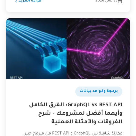
23 يناير، 2026
قراءة المزيد
برمجة وقواعد بيانات
GraphQL vs REST API: الفرق الكامل
وأيهما أفضل لمشروعك – شرح
الفروقات والأمثلة العملية
مقارنة شاملة بين GraphQL و REST API من مبرمج خبير.