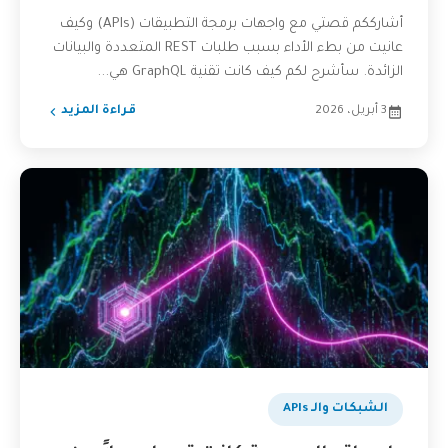
أشارككم قصتي مع واجهات برمجة التطبيقات (APIs) وكيف
عانيت من بطء الأداء بسبب طلبات REST المتعددة والبيانات
الزائدة. سأشرح لكم كيف كانت تقنية GraphQL هي...
3 أبريل، 2026
قراءة المزيد
الشبكات والـ APIs