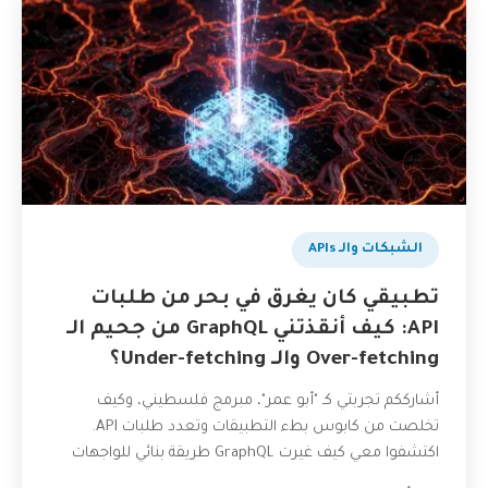
الشبكات والـ APIs
تطبيقي كان يغرق في بحر من طلبات
API: كيف أنقذتني GraphQL من جحيم الـ
Over-fetching والـ Under-fetching؟
أشارككم تجربتي كـ "أبو عمر"، مبرمج فلسطيني، وكيف
تخلصت من كابوس بطء التطبيقات وتعدد طلبات API.
اكتشفوا معي كيف غيرت GraphQL طريقة بنائي للواجهات
البرمجية،...