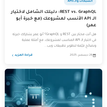
الشبكات والـ APIs
REST vs. GraphQL: دليلك الشامل لاختيار
الـ API الأنسب لمشروعك (مع خبرة أبو
عمر)
هل أنت محتار بين REST و GraphQL؟ أبو عمر يشاركك خبرته
في اختيار الـ API المناسب لمشروعك، مع أمثلة عملية
ونصائح قيّمة لتطوير تطبيقات ويب...
26 ديسمبر، 2025
قراءة المزيد