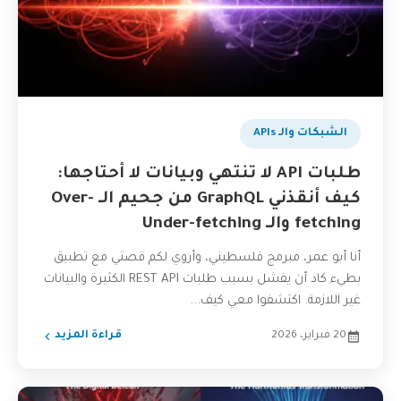
الشبكات والـ APIs
طلبات API لا تنتهي وبيانات لا أحتاجها:
كيف أنقذني GraphQL من جحيم الـ Over-
fetching والـ Under-fetching
أنا أبو عمر، مبرمج فلسطيني، وأروي لكم قصتي مع تطبيق
بطيء كاد أن يفشل بسبب طلبات REST API الكثيرة والبيانات
غير اللازمة. اكتشفوا معي كيف...
20 فبراير، 2026
قراءة المزيد