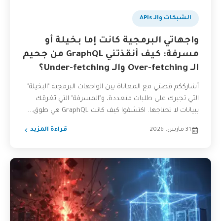
الشبكات والـ APIs
واجهاتي البرمجية كانت إما بخيلة أو
مسرفة: كيف أنقذتني GraphQL من جحيم
الـ Over-fetching والـ Under-fetching؟
أشارككم قصتي مع المعاناة بين الواجهات البرمجية "البخيلة"
التي تجبرك على طلبات متعددة، و"المسرفة" التي تغرقك
ببيانات لا تحتاجها. اكتشفوا كيف كانت GraphQL هي طوق...
31 مارس، 2026
قراءة المزيد