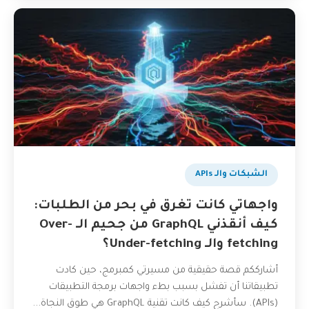
الشبكات والـ APIs
واجهاتي كانت تغرق في بحر من الطلبات:
كيف أنقذني GraphQL من جحيم الـ Over-
fetching والـ Under-fetching؟
أشارككم قصة حقيقية من مسيرتي كمبرمج، حين كادت
تطبيقاتنا أن تفشل بسبب بطء واجهات برمجة التطبيقات
(APIs). سأشرح كيف كانت تقنية GraphQL هي طوق النجاة...