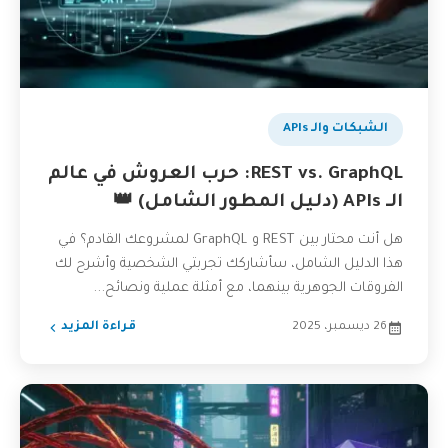
بودكاست
الشبكات والـ APIs
REST vs. GraphQL: حرب العروش في عالم
الـ APIs (دليل المطور الشامل) 👑
هل أنت محتار بين REST و GraphQL لمشروعك القادم؟ في
هذا الدليل الشامل، سأشاركك تجربتي الشخصية وأشرح لك
الفروقات الجوهرية بينهما، مع أمثلة عملية ونصائح...
26 ديسمبر، 2025
قراءة المزيد