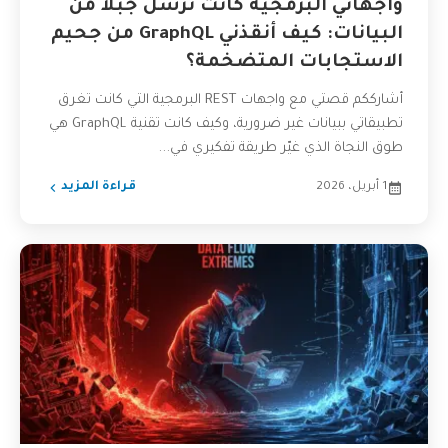
واجهاتي البرمجية كانت ترسل جبلاً من
البيانات: كيف أنقذني GraphQL من جحيم
الاستجابات المتضخمة؟
أشارككم قصتي مع واجهات REST البرمجية التي كانت تغرق
تطبيقاتي ببيانات غير ضرورية، وكيف كانت تقنية GraphQL هي
طوق النجاة الذي غيّر طريقة تفكيري في...
1 أبريل، 2026
قراءة المزيد