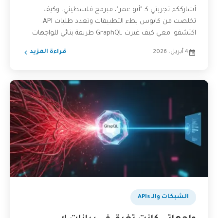
أشارككم تجربتي كـ "أبو عمر"، مبرمج فلسطيني، وكيف
تخلصت من كابوس بطء التطبيقات وتعدد طلبات API.
اكتشفوا معي كيف غيرت GraphQL طريقة بنائي للواجهات
البرمجية،...
4 أبريل، 2026
قراءة المزيد
الشبكات والـ APIs