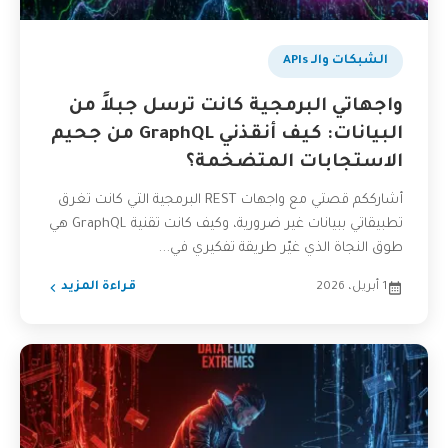
الشبكات والـ APIs
واجهاتي البرمجية كانت ترسل جبلاً من
البيانات: كيف أنقذني GraphQL من جحيم
الاستجابات المتضخمة؟
أشارككم قصتي مع واجهات REST البرمجية التي كانت تغرق
تطبيقاتي ببيانات غير ضرورية، وكيف كانت تقنية GraphQL هي
طوق النجاة الذي غيّر طريقة تفكيري في...
1 أبريل، 2026
قراءة المزيد
تفاعل مع الذكاء الاصطناعي
ناقشنا على تليجرام
@AbuOmarTech_bot