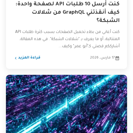
كنت أرسل 10 طلبات API لصفحة واحدة:
كيف أنقذتني GraphQL من شلالات
الشبكة؟
كنت أعاني من بطء تحميل الصفحات بسبب كثرة طلبات API
المتتالية، أو ما يعرف بـ "شلالات الشبكة". في هذه المقالة،
أشارككم قصتي كـ"أبو عمر" وكيف...
17 مارس، 2026
قراءة المزيد