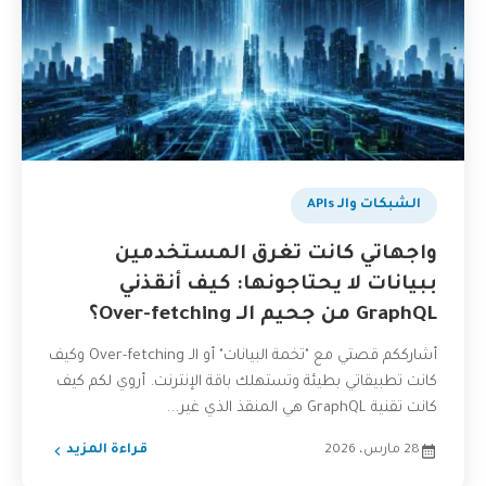
الشبكات والـ APIs
واجهاتي كانت تغرق المستخدمين
ببيانات لا يحتاجونها: كيف أنقذني
GraphQL من جحيم الـ Over-fetching؟
أشارككم قصتي مع "تخمة البيانات" أو الـ Over-fetching وكيف
كانت تطبيقاتي بطيئة وتستهلك باقة الإنترنت. أروي لكم كيف
كانت تقنية GraphQL هي المنقذ الذي غير...
28 مارس، 2026
قراءة المزيد