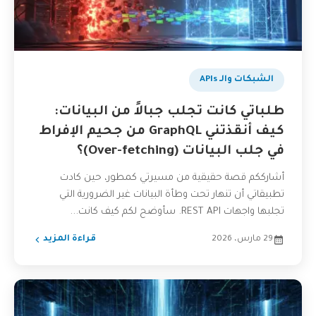
الشبكات والـ APIs
طلباتي كانت تجلب جبالاً من البيانات:
كيف أنقذتني GraphQL من جحيم الإفراط
في جلب البيانات (Over-fetching)؟
أشارككم قصة حقيقية من مسيرتي كمطور، حين كادت
تطبيقاتي أن تنهار تحت وطأة البيانات غير الضرورية التي
تجلبها واجهات REST API. سأوضح لكم كيف كانت...
29 مارس، 2026
قراءة المزيد