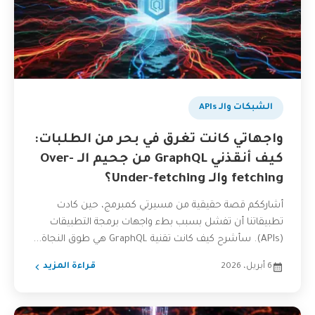
الشبكات والـ APIs
واجهاتي كانت تغرق في بحر من الطلبات:
كيف أنقذني GraphQL من جحيم الـ Over-
fetching والـ Under-fetching؟
أشارككم قصة حقيقية من مسيرتي كمبرمج، حين كادت
تطبيقاتنا أن تفشل بسبب بطء واجهات برمجة التطبيقات
(APIs). سأشرح كيف كانت تقنية GraphQL هي طوق النجاة...
6 أبريل، 2026
قراءة المزيد