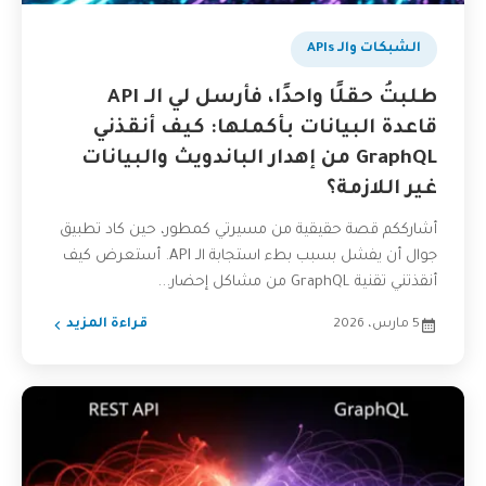
الشبكات والـ APIs
طلبتُ حقلًا واحدًا، فأرسل لي الـ API
قاعدة البيانات بأكملها: كيف أنقذني
GraphQL من إهدار الباندويث والبيانات
غير اللازمة؟
أشارككم قصة حقيقية من مسيرتي كمطور، حين كاد تطبيق
جوال أن يفشل بسبب بطء استجابة الـ API. أستعرض كيف
أنقذتني تقنية GraphQL من مشاكل إحضار...
5 مارس، 2026
قراءة المزيد