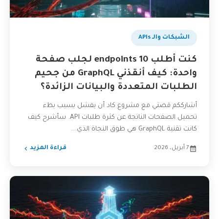
الشبكات والـ APIs
كنت أطلب 10 endpoints لجلب صفحة
واحدة: كيف أنقذني GraphQL من جحيم
الطلبات المتعددة والبيانات الزائدة؟
أشارككم قصتي مع مشروع كاد أن يفشل بسبب بطء
تحميل الصفحات الناتجة عن كثرة طلبات API. سأشرح كيف
كانت تقنية GraphQL هي طوق النجاة الذي...
7 أبريل، 2026
قراءة المزيد