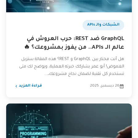
بودكاست
الشبكات والـ APIs
GraphQL ضد REST: حرب العروش في
عالم الـ APIs.. من يفوز بمشروعك؟ 🔥
هل أنت محتار بين GraphQL و REST؟ هذه المقالة ستزيل
الغموض! أبو عمر يشاركك خبرته العملية، ويوضح لك متى
تستخدم كل تقنية لضمان نجاح مشروعك،...
26 ديسمبر، 2025
قراءة المزيد