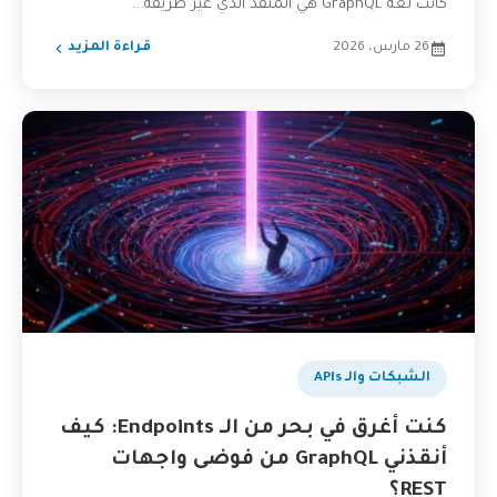
كانت لغة GraphQL هي المنقذ الذي غيّر طريقة...
26 مارس، 2026
قراءة المزيد
الشبكات والـ APIs
كنت أغرق في بحر من الـ Endpoints: كيف
أنقذني GraphQL من فوضى واجهات
REST؟