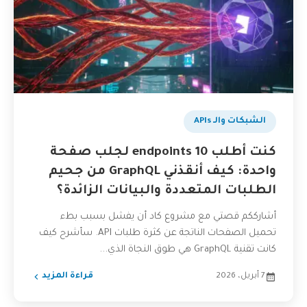
الشبكات والـ APIs
كنت أطلب 10 endpoints لجلب صفحة
واحدة: كيف أنقذني GraphQL من جحيم
الطلبات المتعددة والبيانات الزائدة؟
أشارككم قصتي مع مشروع كاد أن يفشل بسبب بطء
تحميل الصفحات الناتجة عن كثرة طلبات API. سأشرح كيف
كانت تقنية GraphQL هي طوق النجاة الذي...
7 أبريل، 2026
قراءة المزيد