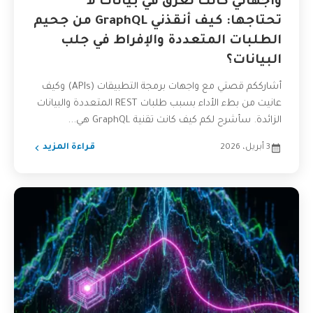
واجهاتي كانت تغرق في بيانات لا
تحتاجها: كيف أنقذني GraphQL من جحيم
الطلبات المتعددة والإفراط في جلب
البيانات؟
أشارككم قصتي مع واجهات برمجة التطبيقات (APIs) وكيف
عانيت من بطء الأداء بسبب طلبات REST المتعددة والبيانات
الزائدة. سأشرح لكم كيف كانت تقنية GraphQL هي...
3 أبريل، 2026
قراءة المزيد