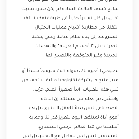
التحول من الأنظمة المعتمدة على القواعد إلى
نماذج كشف الحالات الشاذة لم يكن مجرد تحديث
تقني، بل كان تغييراً جذرياً في طريقة تفكيرنا. لقد
انتقلنا من مطاردة أشباح عمليات الاحتيال
المعروفة، إلى بناء نظام مناعة رقمي يمكنه
التعرف على “الأجسام الغريبة” والتهديدات
الجديدة وغير المتوقعة والتصدي لها.
نصيحتي الأخيرة لك، سواء كنت مبرمجاً مبتدئاً أو
مدير منتج في شركة تكنولوجيا مالية: لا تخف من
تبني هذه التقنيات. ابدأ صغيراً، تعلم، جرّب،
وافشل، ثم تعلم من فشلك. إن الذكاء
الاصطناعي ليس بديلاً للعقل البشري، بل هو
أقوى أداة نمتلكها اليوم لتعزيز قدراتنا وحماية
أنظمتنا في هذا العالم الرقمي المتسارع.
المستقبل ليس لمن يتفاعل مع التغيير، بل لمن