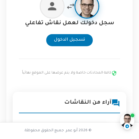
سجل دخولك لعمل نقاش تفاعلي
تسجيل الدخول
كافة المحادثات خاصة ولا يتم عرضها على الموقع نهائياً
تفاعل مع الذكاء الاصطناعي
آراء من النقاشات
ناقشنا على تليجرام
@AbuOmarTech_bot
© 2026 أبو عمر. جميع الحقوق محفوظة.