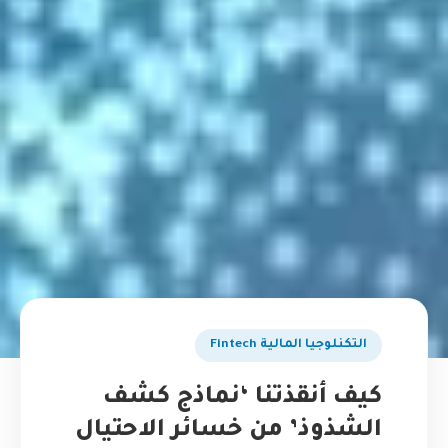
التكنلوجيا المالية Fintech
كيف أنقذتنا ‘نماذج كشف
الشذوذ’ من خسائر الاحتيال