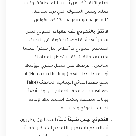
تعلم الآلة، تأكد من أن بياناتك نظيفة، وذات
صلة، وتمثل السلوك الذي تريد نمذجته.
“Garbage in, garbage out” كما يقولون.
لا تثق بالنموذج ثقة عمياء:
النموذج ليس
ساحراً. هو أداة إحصائية قوية. في البداية،
استخدم النموذج كـ “نظام إنذار مبكر”. عندما
يكتشف حالة شاذة، لا تحظر المعاملة
مباشرة. اعرضها على محلل بشري ليؤكدها
أو ينفيها. هذا النهج (Human-in-the-loop) لا
يمنع فقط النتائج الإيجابية الخاطئة (false
positives) المزعجة للعملاء، بل يوفر أيضاً
بيانات مصنفة يمكنك استخدامها لإعادة
تدريب النموذج وتحسينه.
النموذج ليس شيئاً ثابتاً:
المحتالون يطورون
أساليبهم باستمرار. النموذج الذي كان فعالاً