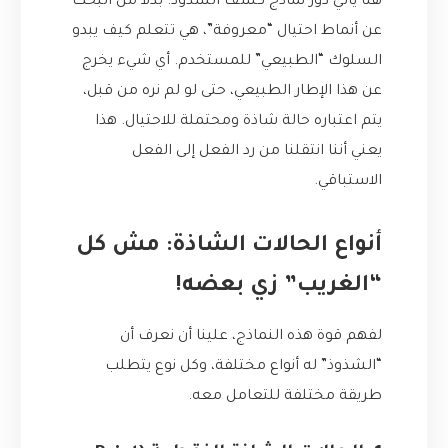
هنا يأتي دور نماذج كشف الشذوذ. بدلاً من البحث
عن أنماط احتيال “معروفة”، هي تتعلم كيف يبدو
السلوك “الطبيعي” للمستخدم. أي شيء يخرج
عن هذا الإطار الطبيعي، حتى لو لم نره من قبل،
يتم اعتباره حالة شاذة ومحتملة للاحتيال. هذا
يعني أننا انتقلنا من رد الفعل إلى الفعل
الاستباقي.
أنواع الحالات الشاذة: مش كل
“الغريب” زي بعضه!
لفهم قوة هذه النماذج، علينا أن نعرف أن
“الشذوذ” له أنواع مختلفة، وكل نوع يتطلب
طريقة مختلفة للتعامل معه.