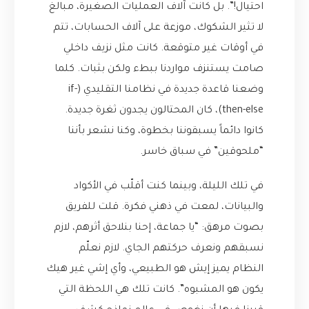
احتيال!”. بل كانت آلاف العمليات الصغيرة، مبالغ
لا تثير الشكوك، موزعة على آلاف الحسابات، تتم
في أوقات غير متوقعة. كانت مثل نزيف داخلي
صامت يستنزف مواردنا ببطء ولكن بثبات. كلما
وضعنا قاعدة جديدة في نظامنا التقليدي (if-
then-else)، كان المحتالون يجدون ثغرة جديدة.
كانوا دائماً يسبقوننا بخطوة، وكنا نشعر بأننا
“ملحوقين” في سباق خاسر.
في تلك الليلة، وبينما كنت أقلّب في الأكواد
والبيانات، لمعت في ذهني فكرة. قلت للفريق
بصوت مرهق: “يا جماعة، إحنا بنلاحق أثرهم، لازم
نسبقهم ونعرف حركتهم الجاي. لازم نعلّم
النظام يميز إيش هو الطبيعي، وأي إشي غير هيك
يكون هو المشبوه”. كانت تلك هي اللحظة التي