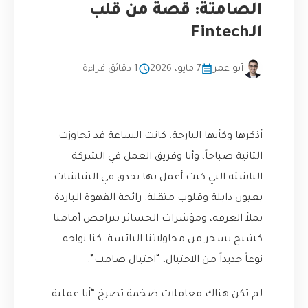
الصامتة: قصة من قلب
الـFintech
أبو عمر
7 مايو، 2026
1 دقائق قراءة
أذكرها وكأنها البارحة. كانت الساعة قد تجاوزت
الثانية صباحاً، وأنا وفريق العمل في الشركة
الناشئة التي كنت أعمل بها نحدق في الشاشات
بعيون ذابلة وقلوب مثقلة. رائحة القهوة الباردة
تملأ الغرفة، ومؤشرات الخسائر تتراقص أمامنا
كشبح يسخر من محاولاتنا اليائسة. كنا نواجه
نوعاً جديداً من الاحتيال، “احتيال صامت”.
لم تكن هناك معاملات ضخمة تصرخ “أنا عملية