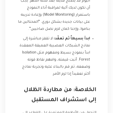
اليوم قد يصبح قديماً بعد ستة أشهر. يجب
أن تكون لديك آلية لمراقبة أداء النموذج
باستمرار (Model Monitoring) وإعادة تدريبه
على بيانات جديدة بشكل دوري. “المحتالين ما
بناموا، وإحنا كمان لازم نضل صاحيين”.
ابدأ بسيطاً ثم تعقّد:
لا تقفز مباشرة إلى
نماذج الشبكات العصبية العميقة المعقدة.
ابدأ بنموذج بسيط ومفهوم مثل Isolation
Forest. أثبت قيمته، وافهم نقاط قوته
وضعفه، ثم قم بالبناء عليه وتجربة نماذج
أكثر تعقيداً إذا لزم الأمر.
الخلاصة: من مطاردة الظلال
إلى استشراف المستقبل