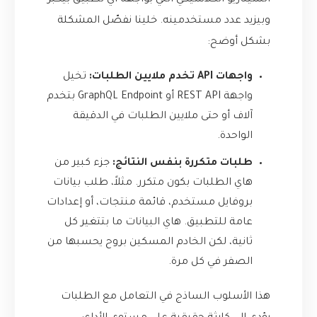
السيناريو الكلاسيكي اللي بواجهه أي تطبيق بيكبر
وبيزيد عدد مستخدمينه. خلينا نفصّل المشكلة
بشكل أوضح:
واجهات API تخدم ملايين الطلبات:
تخيل
واجهة REST API أو GraphQL Endpoint بتخدم
آلاف أو حتى ملايين الطلبات في الدقيقة
الواحدة.
طلبات متكررة بنفس النتائج:
جزء كبير من
هاي الطلبات بكون متكرر. مثلاً، طلب بيانات
بروفايل مستخدم، قائمة منتجات، أو إعدادات
عامة للتطبيق. هاي البيانات ما بتتغير كل
ثانية، لكن الخادم المسكين بروح يحسبها من
الصفر في كل مرة.
هذا الأسلوب الساذج في التعامل مع الطلبات