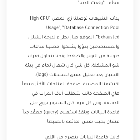
فجأة… “ولّعت الدنيا”.
بدأت التنبيهات توصلنا زي المطر: “High CPU
Usage”, “Database Connection Pool
Exhausted”. الموقع صار بطيء لدرجة الشلل،
والمستخدمين بدؤوا يشتكوا. قضينا ساعات
طويلة من التوتر والضغط ونحنا بنحاول نعرف
شو المشكلة. كل شي كان شغال تمام في بيئة
الاختبار! بعد تحليل عميق للسجلات (logs)،
اكتشفنا المصيبة: صفحة المنتجات الأكثر مبيعاً.
هاي الصفحة كانت بتنطلب آلاف المرات في
الدقيقة، وفي كل مرة، كان السيرفر يروح على
قاعدة البيانات وينفذ استعلام (query) معقّد جداً
عشان يجيب نفس القائمة بالضبط!
كانت قاعدة البيانات بتصرخ من الألم،