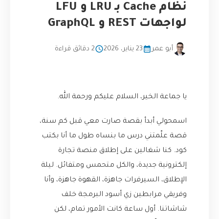
نظام Cache بـ LRU و LFU
لواجهات REST و GraphQL
أبو عمر
23 يناير، 2026
2 دقائق قراءة
يا جماعة الخير، السلام عليكم ورحمة الله.
اسمحولي أبدأ بقصة صارت معي قبل كم سنة،
قصة علّمتني درس ما بنساه طول ما أنا بكتب
كود. كنا شغالين على إطلاق منصة تجارة
إلكترونية جديدة، والكل متحمس ومتفائل. ليلة
الإطلاق، السيرفرات جاهزة، القهوة جاهزة، وأنا
وفريقي مرابطين زي أسود البرمجة خلف
شاشاتنا. أول ساعة كانت الأمور تمام، لكن