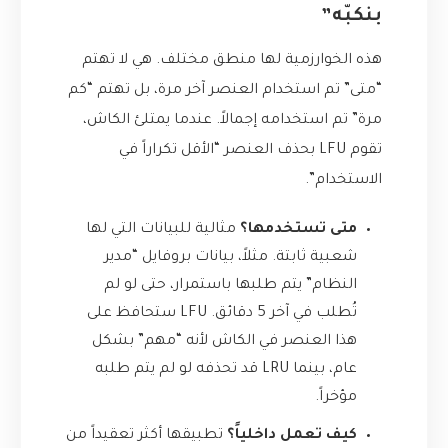
بنكبّه”
هذه الخوارزمية لها منطق مختلف. هي لا تهتم
“متى” تم استخدام العنصر آخر مرة، بل تهتم “كم
مرة” تم استخدامه إجمالاً. عندما يمتلئ الكاش،
تقوم LFU بحذف العنصر “الأقل تكراراً في
الاستخدام”.
متى تستخدمها؟
مثالية للبيانات التي لها
شعبية ثابتة. مثلاً، بيانات بروفايل “مدير
النظام” يتم طلبها باستمرار، حتى لو لم
تُطلب في آخر 5 دقائق. LFU ستحافظ على
هذا العنصر في الكاش لأنه “مهم” بشكل
عام، بينما LRU قد تحذفه لو لم يتم طلبه
مؤخراً.
كيف تعمل داخلياً؟
تطبيقها أكثر تعقيداً من