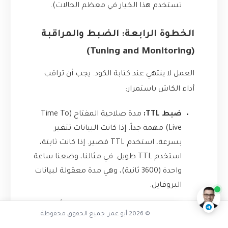
تستخدم هذا الخيار في معظم الحالات).
الخطوة الرابعة: الضبط والمراقبة
(Tuning and Monitoring)
العمل لا ينتهي عند كتابة الكود. يجب أن تراقب
أداء الكاش باستمرار:
ضبط TTL:
مدة صلاحية المفتاح (Time To
Live) مهمة جداً. إذا كانت البيانات تتغير
بسرعة، استخدم TTL قصير. إذا كانت ثابتة،
ما الفرق بين LRU و LFU
استخدم TTL طويل. في مثالنا، وضعنا ساعة
ناقشنا على تليجرام
@AbuOmarTech_bot
واحدة (3600 ثانية)، وهي مدة معقولة لبيانات
البروفايل.
مراقبة نسبة الضربات (Hit Ratio):
أهم
© 2026 أبو عمر. جميع الحقوق محفوظة.
مؤشر على فعالية الكاش. يمكن حسابها