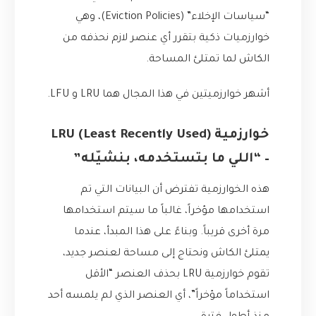
“سياسات الإخلاء” (Eviction Policies)، وهي
خوارزميات ذكية بتقرر أي عنصر لازم نحذفه من
الكاش لما تمتلئ المساحة.
أشهر خوارزميتين في هذا المجال هما LRU و LFU.
خوارزمية LRU (Least Recently Used)
– “اللي ما بتستخدمه، بنشيّله”
هذه الخوارزمية تفترض أن البيانات التي تم
استخدامها مؤخراً، غالباً ما سيتم استخدامها
مرة أخرى قريباً. وبناءً على هذا المبدأ، عندما
يمتلئ الكاش ونحتاج إلى مساحة لعنصر جديد،
تقوم خوارزمية LRU بحذف العنصر “الأقل
استخداماً مؤخراً”، أي العنصر الذي لم يلمسه أحد