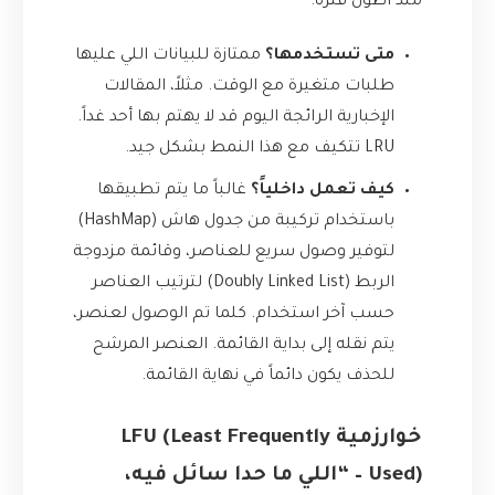
منذ أطول فترة.
متى تستخدمها؟
ممتازة للبيانات اللي عليها
طلبات متغيرة مع الوقت. مثلاً، المقالات
الإخبارية الرائجة اليوم قد لا يهتم بها أحد غداً.
LRU تتكيف مع هذا النمط بشكل جيد.
كيف تعمل داخلياً؟
غالباً ما يتم تطبيقها
باستخدام تركيبة من جدول هاش (HashMap)
لتوفير وصول سريع للعناصر، وقائمة مزدوجة
الربط (Doubly Linked List) لترتيب العناصر
حسب آخر استخدام. كلما تم الوصول لعنصر،
يتم نقله إلى بداية القائمة. العنصر المرشح
للحذف يكون دائماً في نهاية القائمة.
خوارزمية LFU (Least Frequently
Used) – “اللي ما حدا سائل فيه،