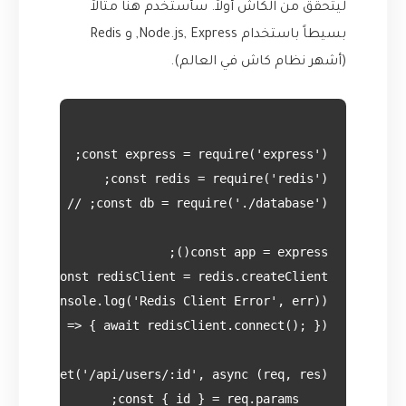
ليتحقق من الكاش أولاً. سأستخدم هنا مثالاً
بسيطاً باستخدام Node.js, Express, و Redis
(أشهر نظام كاش في العالم).