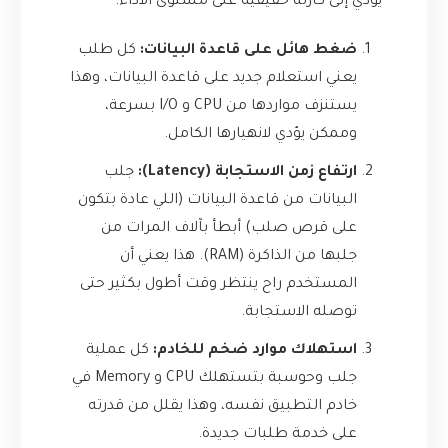
يؤدي إلى كارثة حقيقية على مستوى الأداء:
ضغط هائل على قاعدة البيانات:
كل طلب
يعني استعلام جديد على قاعدة البيانات، وهذا
يستنزف مواردها من CPU و I/O بسرعة،
وممكن يؤدي لانهيارها الكامل.
ارتفاع زمن الاستجابة (Latency):
جلب
البيانات من قاعدة البيانات (اللي عادة بتكون
على قرص صلب) أبطأ بآلاف المرات من
جلبها من الذاكرة (RAM). هذا يعني أن
المستخدم راح ينتظر وقت أطول بكثير حتى
توصله الاستجابة.
استهلاك موارد ضخم للخادم:
كل عملية
جلب وحوسبة بتستهلك CPU و Memory في
خادم التطبيق نفسه، وهذا يقلل من قدرته
على خدمة طلبات جديدة.