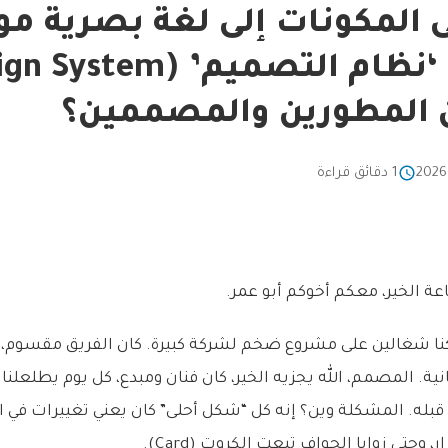
المكونات إلى لغة بصرية مو
ن المطورين والمصممين؟
1 دقائق قراءة
عة الخير، معكم أخوكم أبو عمر.
 كنا شغالين على مشروع ضخم لشركة كبيرة. كان الفريق مقسوم
ة. المصمم، الله يجزيه الخير، كان فنان ومبدع، كل يوم يطلعلنا
بله. المشكلة وين؟ إنه كل “شكل أحلى” كان يعني تغييرات في ال
وحتى زوايا الحواف تبعت الكروت (Card).