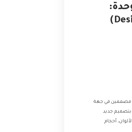
حدة:
كيف يبني ‘نظام التصميم’ (Design System)
، مصممين في جهة
 بتصميم جديد
ألوان، أحجام