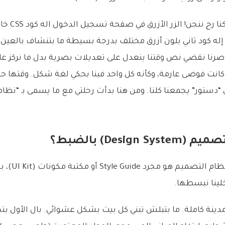
أنا وباقي الم
إله كود ثاني بلون أزرق مختلف بدرجة بسيطة ما بتنشاف بالعين
رنا نقضي نص وقتنا بنعدل على تعديلات بصرية بدل ما نركز 
لـ Business Logic. كانت فوضى عارمة، وكأنه كل واحد فينا بحكي لغة شكل. وقت
 “دستور” يجمعنا كلنا. ومن هنا بدأت رحلتي مع ما يسمى بـ “نظام 
Design) بالضبط؟
كتير ناس بتفكر إ
خلينا نبسطها.
دينة كاملة. ما بتبلش تبني كل بيت بشكل عشوائي. بال الأول بت