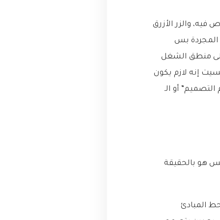
طورين كنا رح ننجن! الزر الأزرق في صفحة تسجيل الدخول اله كود CSS خاص فيه، والزر الأزرق
 المجردة بس
على منطق الشغل
ها حسيت إنه لازم يكون
التصميم” أو الـ
نه نظام التصميم هو مجرد Style Guide أو مكتبة مكونات (UI Kit)، بس هو بالحقيقة
حط المبادئ