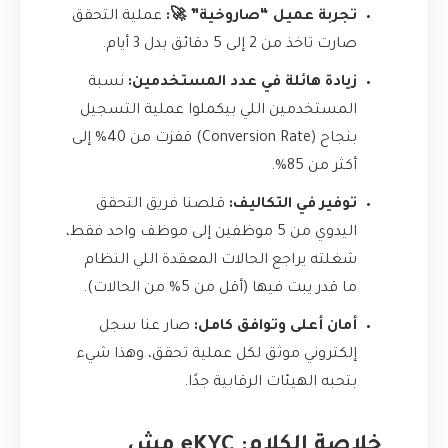
تجربة عميل “صاروخية” 🚀:
عملية التحقق
صارت تاخذ من 2 إلى 5 دقائق بدل 3 أيام.
زيادة هائلة في عدد المستخدمين:
نسبة
المستخدمين اللي بيكملوا عملية التسجيل
بنجاح (Conversion Rate) قفزت من 40% إلى
أكثر من 85%.
توفير في التكاليف:
قلصنا فريق التحقق
اليدوي من 5 موظفين إلى موظف واحد فقط،
شغلته يراجع الحالات المعقدة اللي النظام
ما قدر يبت فيها (أقل من 5% من الحالات).
أمان أعلى وتوافق كامل:
صار عنا سجل
إلكتروني موثق لكل عملية تحقق، وهذا شيء
بتحبه الهيئات الرقابية جدًا.
خلاصة الكلام: eKYC مش