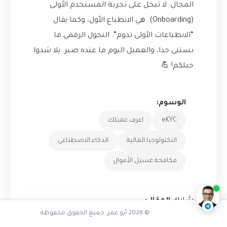
المجال: لا تبخل على تجربة المستخدم الأولى
(Onboarding). هي الانطباع الأول، وكما يقال
“الانطباعات الأولى تدوم”. التحول الرقمي ما
بستنى حدا، والعميل اليوم ما عنده صبر. يلا شدوا
حيلكم! 💪
الوسوم:
eKYC
اعرف عميلك
التكنولوجيا المالية
الذكاء الاصطناعي
كيف حسّنت eKYC تجربة العميل
مكافحة غسيل الأموال
ناقشنا على تليجرام
@AbuOmarTech_bot
شارك المقال:
© 2026 أبو عمر. جميع الحقوق محفوظة.