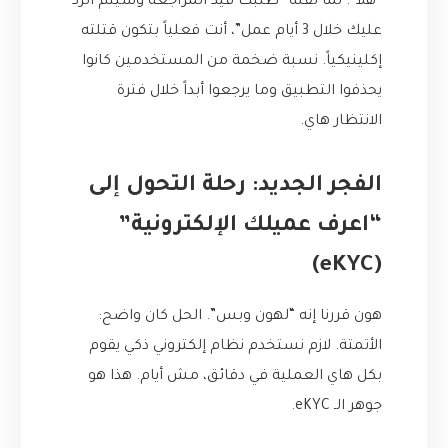
“هلأ”. لما تقله “طلبك قيد المراجعة وسيتم الرد
عليك خلال 3 أيام عمل”، أنت فعلياً بتكون قتلته
إكلينيكياً. نسبة ضخمة من المستخدمين كانوا
يحذفوا التطبيق وما يرجعوا أبداً خلال فترة
الانتظار هاي.
الفجر الجديد: رحلة التحول إلى
“اعرف عميلك الإلكترونية”
(eKYC)
هون قررنا إنه “لهون وبس”. الحل كان واضح:
الأتمتة. لازم نستخدم نظام إلكتروني ذكي يقوم
بكل هاي العملية في دقائق، مش أيام. هذا هو
جوهر الـ eKYC.