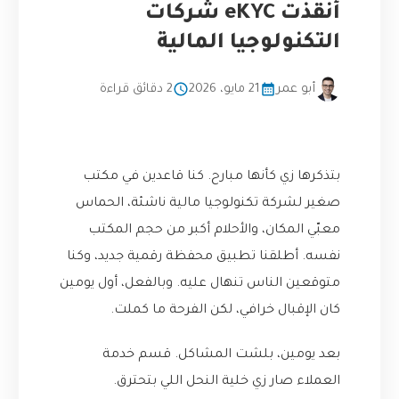
أنقذت eKYC شركات
التكنولوجيا المالية
أبو عمر
21 مايو، 2026
2 دقائق قراءة
بتذكرها زي كأنها مبارح. كنا قاعدين في مكتب
صغير لشركة تكنولوجيا مالية ناشئة، الحماس
معبّي المكان، والأحلام أكبر من حجم المكتب
نفسه. أطلقنا تطبيق محفظة رقمية جديد، وكنا
متوقعين الناس تنهال عليه. وبالفعل، أول يومين
كان الإقبال خرافي، لكن الفرحة ما كملت.
بعد يومين، بلشت المشاكل. قسم خدمة
العملاء صار زي خلية النحل اللي بتحترق.