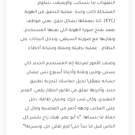
التلفونات ما بتسكت، والإيميلات بتتكوم.
المشكلة كانت وحدة: عملية التحقق من الهوية
(KYC). كنا بنعملها بشكل يدوي، يعني موظف
بقعد بفتح صورة الهوية اللي بعتها المستخدم،
وبقارنها مع صورته السيلفي، وبدخل البيانات على
النظام… عملية بطيئة ومملة ومليانة أخطاء.
وصلت الأمور لمرحلة إنه المستخدم الجديد كان
يستنى يومين وتلاتة وأحيانا أسبوع بس عشان
حسابه يتفعّل! تخيل حماسك لتجربة تطبيق
جديد، وآخرتها تعلق في طابور انتظار رقمي. المدير
التنفيذي، وكان شب حرك ومليان طاقة، دخل
عليي المكتب وجهه أحمر من العصبية وقال لي
جملة ما بنساها: “يا أبو عمر، هيك راح نخسر كل
الناس قبل ما نبدأ حتى! لازم نلاقي حل، وبسرعة!”.