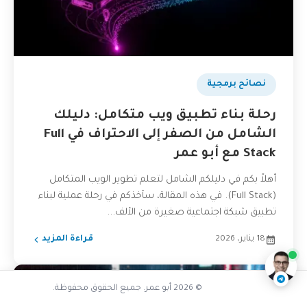
نصائح برمجية
رحلة بناء تطبيق ويب متكامل: دليلك
الشامل من الصفر إلى الاحتراف في Full
Stack مع أبو عمر
أهلاً بكم في دليلكم الشامل لتعلم تطوير الويب المتكامل
(Full Stack). في هذه المقالة، سآخذكم في رحلة عملية لبناء
لماذا نهرب من الـ Callbacks
تطبيق شبكة اجتماعية صغيرة من الألف...
ناقشنا على تليجرام
@AbuOmarTech_bot
18 يناير، 2026
قراءة المزيد
© 2026 أبو عمر. جميع الحقوق محفوظة.