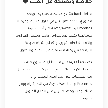
خلاصة ونصيحة من القلب ❤️
الـ Callback Hell هو مشكلة حقيقية بتواجه
مطوري JavaScript، بس في حلول كتير متوفرة. الـ
Promises والـ Async/Await هن أدوات قوية
بتساعدنا نكتب كود متزامن وأنيق وسهل القراءة.
والأهم، لا تخاف تجرب وتتعلم أشياء جديدة!
البرمجة هي رحلة مستمرة من التعلم والتطور.
نصيحة أخيرة:
قبل ما تبدأ أي مشروع جديد،
خطط للكود تبعك منيح، وفكر كيف بدك تتعامل
مع العمليات غير المتزامنة. استخدام الـ
Promises أو الـ Async/Await من البداية راح يوفر
عليك وقت وجهد كبيرين على المدى الطويل.
بالتوفيق!