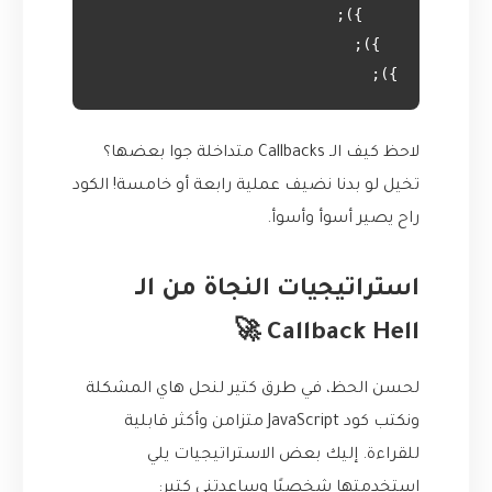
});

لاحظ كيف الـ Callbacks متداخلة جوا بعضها؟
تخيل لو بدنا نضيف عملية رابعة أو خامسة! الكود
راح يصير أسوأ وأسوأ.
استراتيجيات النجاة من الـ
Callback Hell 🚀
لحسن الحظ، في طرق كتير لنحل هاي المشكلة
ونكتب كود JavaScript متزامن وأكثر قابلية
للقراءة. إليك بعض الاستراتيجيات يلي
استخدمتها شخصيًا وساعدتني كتير: