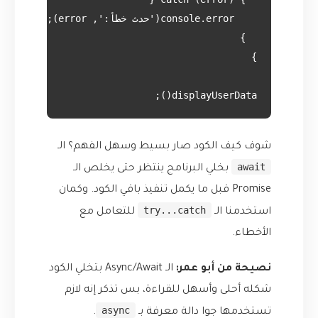
displayUserData();

شوف كيف الكود صار بسيط وسهل الفهم؟ الـ
await
بخلي البرنامج ينتظر حتى يخلص الـ
Promise قبل ما يكمل تنفيذ باقي الكود. وكمان
try...catch
استخدمنا الـ
للتعامل مع
الأخطاء.
نصيحة من أبو عمر:
الـ Async/Await بتخلي الكود
شكله أحلى وأسهل للقراءة، بس تذكر إنه لازم
async
تستخدمها جوا دالة معرفة بـ
.