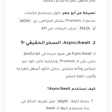
صار أسهل للقراءة وأكثر تنظيمًا.
نصيحة من أبو عمر:
حاول تستخدم مكتبات
axios
بتدعم الـ Promises بشكل افتراضي، زي
fetch
أو
لجلب البيانات من API.
2. Async/Await: السحر الحقيقي ✨
الـ Async/Await هي ميزة جديدة في JavaScript
بتبني على الـ Promises، وبتخلينا نكتب كود غير
متزامن وكأنه متزامن. بتخلي الكود أسهل للقراءة
وأقرب للغة البشر.
كيف نستخدم Async/Await؟
async
بنحط كلمة
قبل تعريف الدالة يلي
بدنا نستخدم فيها الـ Await.