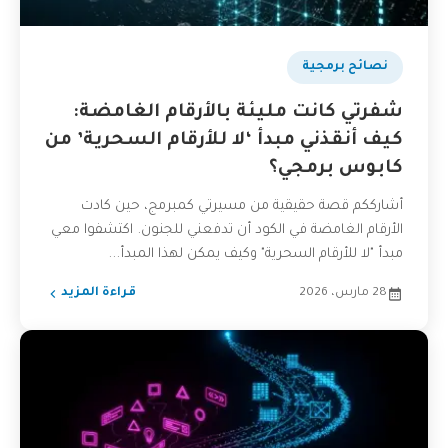
نصائح برمجية
شفرتي كانت مليئة بالأرقام الغامضة:
كيف أنقذني مبدأ ‘لا للأرقام السحرية’ من
كابوس برمجي؟
أشارككم قصة حقيقية من مسيرتي كمبرمج، حين كادت
الأرقام الغامضة في الكود أن تدفعني للجنون. اكتشفوا معي
مبدأ "لا للأرقام السحرية" وكيف يمكن لهذا المبدأ...
28 مارس، 2026
قراءة المزيد