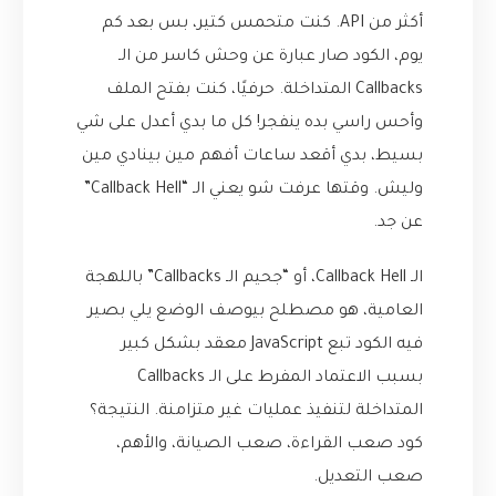
أكثر من API. كنت متحمس كتير، بس بعد كم
يوم، الكود صار عبارة عن وحش كاسر من الـ
Callbacks المتداخلة. حرفيًا، كنت بفتح الملف
وأحس راسي بده ينفجر! كل ما بدي أعدل على شي
بسيط، بدي أقعد ساعات أفهم مين بينادي مين
وليش. وقتها عرفت شو يعني الـ “Callback Hell”
عن جد.
الـ Callback Hell، أو “جحيم الـ Callbacks” باللهجة
العامية، هو مصطلح بيوصف الوضع يلي بصير
فيه الكود تبع JavaScript معقد بشكل كبير
بسبب الاعتماد المفرط على الـ Callbacks
المتداخلة لتنفيذ عمليات غير متزامنة. النتيجة؟
كود صعب القراءة، صعب الصيانة، والأهم،
صعب التعديل.