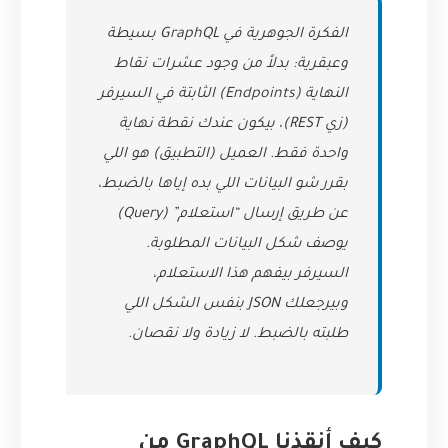
الفكرة الجوهرية في GraphQL بسيطة
وعبقرية: بدلاً من وجود عشرات نقاط
النهاية (Endpoints) الثابتة في السيرفر
(زي REST)، بيكون عندك نقطة نهاية
واحدة فقط. العميل (التطبيق) هو اللي
بقرر شو البيانات اللي بده إياها بالضبط،
عن طريق إرسال “استعلام” (Query)
يوصف شكل البيانات المطلوبة.
السيرفر بيفهم هذا الاستعلام،
وبيرجعلك JSON بنفس الشكل اللي
طلبته بالضبط. لا زيادة ولا نقصان.
كيف أنقذنا GraphQL من