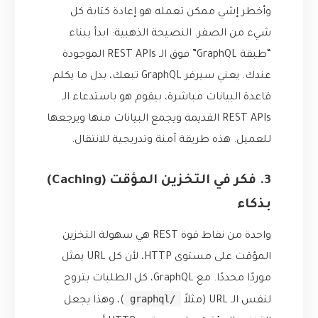
وأخطر إشي ممكن تعمله هو إعادة كتابة كل
شيء من الصفر. النصيحة الذهبية: ابدأ ببناء
“طبقة GraphQL” فوق الـ REST APIs الموجودة
عندك. يعني سيرفر GraphQL تبعك، بدل ما يكلم
قاعدة البيانات مباشرة، بيقوم هو باستدعاء الـ
REST APIs القديمة ويجمع البيانات منها ويرجعها
للعميل. هذه طريقة آمنة وتدريجية للانتقال.
3. فكر في التخزين المؤقت (Caching)
بذكاء
واحدة من نقاط قوة REST هي سهولة التخزين
المؤقت على مستوى HTTP، لأن كل URL يمثل
موردًا محددًا. مع GraphQL، كل الطلبات بتروح
/graphql
لنفس الـ URL (مثلاً
)، وهذا يجعل