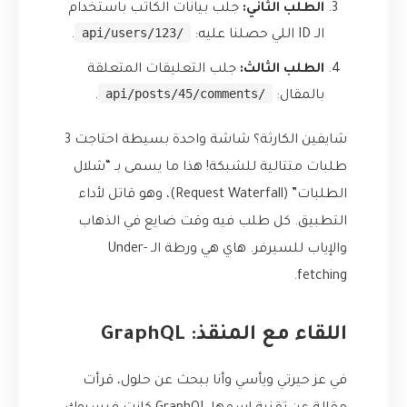
الطلب الثاني:
جلب بيانات الكاتب باستخدام
/api/users/123
الـ ID اللي حصلنا عليه:
.
الطلب الثالث:
جلب التعليقات المتعلقة
/api/posts/45/comments
بالمقال:
.
شايفين الكارثة؟ شاشة واحدة بسيطة احتاجت 3
طلبات متتالية للشبكة! هذا ما يسمى بـ “شلال
الطلبات” (Request Waterfall)، وهو قاتل لأداء
التطبيق. كل طلب فيه وقت ضايع في الذهاب
والإياب للسيرفر. هاي هي ورطة الـ Under-
fetching.
اللقاء مع المنقذ: GraphQL
في عز حيرتي ويأسي وأنا ببحث عن حلول، قرأت