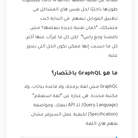
مقالة عن تقنية اسمها GraphQL كانت فيسبوك
طورتها داخليًا لحل نفس هاي المشاكل في
تطبيق الموبايل تبعهم. في البداية كنت
متشكك، “كمان تقنية جديدة نتعلمها؟ مش
ناقصنا وجع راس!”. لكن كل ما قرأت عنها أكثر،
كل ما حسيت إنها ممكن تكون الحل اللي بندور
عليه.
ما هو GraphQL باختصار؟
GraphQL مش لغة برمجة، ولا قاعدة بيانات، ولا
مكتبة محددة. هي عبارة عن “لغة استعلام”
(Query Language) للـ API تبعك، ومواصفة
(Specification) لكيفية عمل السيرفر عشان
يفهم هاي اللغة.