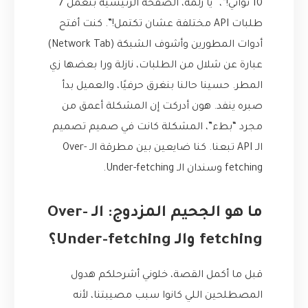
10 ثواني!”، “يا زلمة، الصفحة الرئيسية بتعمل 7
طلبات API مختلفة عشان تكتمل!”. كنت أفتح
أدوات المطورين وأشوف الشبكة (Network Tab)
عبارة عن شلال من الطلبات، نازلة ورا بعضها زي
المطر. حسينا حالنا بنغرق حرفيًا، والعميل بدأ
صبره ينفد. هون أدركت إن المشكلة أعمق من
مجرد “بطء”، المشكلة كانت في صميم تصميم
الـ API تبعنا. كنا ضايعين بين مطرقة الـ Over-
fetching وسندان الـ Under-fetching.
ما هو الجحيم المزدوج: الـ Over-
fetching والـ Under-fetching؟
قبل ما أكمل القصة، خلوني أشرحلكم هدول
المصطلحين اللي كانوا سبب مصيبتنا، لأنه