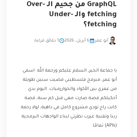
GraphQL من جحيم الـ Over-
fetching والـ Under-
fetching؟
أبو عمر
6 أبريل، 2026
1 دقائق قراءة
يا جماعة الخير، السلام عليكم ورحمة الله. اسمي
أبو عمر، مبرمج فلسطيني قضيت سنين طويلة
من عمري بين الأكواد والخوارزميات. اليوم بدي
أحكيلكم قصة صارت معي قبل كم سنة، قصة
كانت راح تودي مشروع كامل في داهية، لولا رحمة
ربنا وتقنية غيرت نظرتي لبناء الواجهات البرمجية
(APIs) تمامًا.