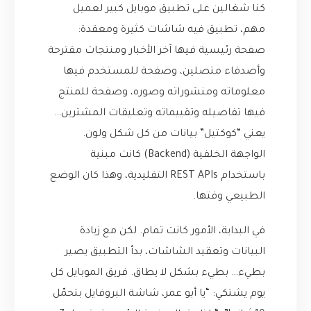
كنا شغالين على تطبيق موبايل كبير لعميل
مهم، تطبيق فيه شاشات كثيرة ومعقدة:
صفحة رئيسية فيها آخر الأخبار ومنتجات مقترحة
وأصدقاء متصلين، وصفحة للمستخدم فيها
معلوماته ومنشوراته وصوره، وصفحة للمنتج
فيها تفاصيله وتقييماته وتعليقات المشترين…
يعني “كوكتيل” بيانات من كل شكل ولون.
الواجهة الخلفية (Backend) كانت مبنية
باستخدام REST APIs التقليدية، وهذا كان الوضع
الطبيعي وقتها.
في البداية، الأمور كانت تمام. لكن مع زيادة
البيانات وتعقيد الشاشات، بدأ التطبيق يصير
بطيء… بطيء بشكل لا يطاق. فريق الموبايل كل
يوم يشتكي: “يا أبو عمر، شاشة البروفايل بتحمّل