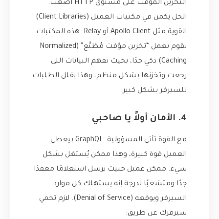
التخزين المؤقت على مستوى HTTP أصعب.
الحل يكمن في مكتبات العميل (Client Libraries)
القوية مثل Apollo Client أو Relay. هذه المكتبات
تقوم بعمل “تخزين مؤقت مُطَبَّع” (Normalized
Caching) ذكي جدًا، بحيث تفهم البيانات اللي
رجعت وتخزنها بشكل منظم، وهذا يقلل الطلبات
للسيرفر بشكل كبير.
4. الأمان أولاً يا صاحبي
مع القوة تأتي المسؤولية. GraphQL بيعطي
العميل قوة كبيرة، وهذا ممكن يُستغل بشكل
سيء. ممكن عميل خبيث يرسل استعلامًا معقدًا
جدًا ومتشعبًا لدرجة إنه يستهلك كل موارد
السيرفر ويوقعه (Denial of Service). لازم تحمي
سيرفرك عن طريق: