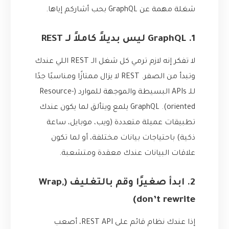
شغلة مهمة عن GraphQL بحب أشاركم إياها.
1. GraphQL ليس بديلاً كاملاً لـ REST
لا تفكر إنه لازم ترمي كل شغل الـ REST اللي عندك
وتبدأ من الصفر. REST لا يزال ممتازًا ومناسبًا جدًا
للـ APIs البسيطة والموجهة للموارد (Resource-
oriented). GraphQL يلمع ويتألق لما يكون عندك
تطبيقات عميلة متعددة (ويب، موبايل، ساعة
ذكية) باحتياجات بيانات مختلفة، أو لما تكون
علاقات البيانات عندك معقدة ومتشعبة.
2. ابدأ صغيرًا وقم بالتغليف (Wrap,
don’t rewrite)
إذا عندك نظام قائم على REST API، أصعب