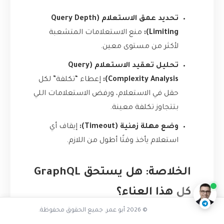
تحديد عمق الاستعلام (Query Depth
Limiting):
منع الاستعلامات المتشعبة
لأكثر من مستوى معين.
تحليل تعقيد الاستعلام (Query
Complexity Analysis):
إعطاء “تكلفة” لكل
حقل في الاستعلام، ورفض الاستعلامات اللي
بتتجاوز تكلفة معينة.
وضع مهلة زمنية (Timeout):
إيقاف أي
استعلام يأخذ وقتًا أطول من اللازم.
هل GraphQL حل سحري لكل المشاكل
ناقشنا على تليجرام
@AbuOmarTech_bot
الخلاصة: هل يستحق GraphQL
كل هذا العناء؟
© 2026 أبو عمر. جميع الحقوق محفوظة.
بالنسبة لي ولفريقي، الجواب كان نعم وبقوة.