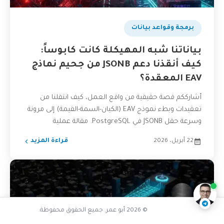
برمجة وقواعد بيانات
بياناتنا شبه المهيكلة كانت كابوساً:
كيف أنقذنا دعم JSONB من جحيم نماذج
EAV المعقدة؟
أشارككم قصة حقيقية من واقع العمل، كيف انتقلنا من
تعقيدات وبطء نموذج EAV (الكيان-السمة-القيمة) إلى مرونة
وسرعة حقل JSONB في PostgreSQL. مقالة عملية
للمبرمجين ومطوري...
22 أبريل، 2026
قراءة المزيد
ما الأفضل للمشاريع الكبيرة
ناقشنا على تليجرام
@AbuOmarTech_bot
© 2026 أبو عمر. جميع الحقوق محفوظة.