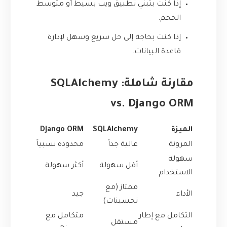
إذا كنت بتبني تطبيق ويب بسيط أو متوسط
الحجم.
إذا كنت بحاجة إلى حل سريع وسهل لإدارة
قاعدة البيانات.
مقارنة شاملة: SQLAlchemy
vs. Django ORM
الميزة
SQLAlchemy
Django ORM
المرونة
عالية جداً
محدودة نسبياً
سهولة
أقل سهولة
أكثر سهولة
الاستخدام
ممتاز (مع
الأداء
جيد
تحسينات)
التكامل مع إطار
متكامل مع
مستقل