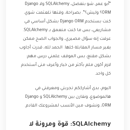
“أبو عمر، شو بتفضل، SQLAlchemy ولا Django
ORM؟ وليش؟”. بصراحة، وقتها تلعثمت شوي.
كنت بستخدم Django ORM بشكل أساسي في
مشاريعي، بس ما كنت متعمق بـ SQLAlchemy.
عرفت إنه سؤال مصيري، والجواب الصح ممكن
يغير مسار المقابلة كلها. الحمد لله، قدرت أجاوب
بشكل مقنع، بس الموقف علمني درس مهم:
لازم أكون ملم بأكثر من خيار وأعرف متى أستخدم
كل واحد.
اليوم، بدي أشارككم تجربتي ومعرفتي في
هالموضوع، ونقارن بين SQLAlchemy و Django
ORM، ونشوف مين الأنسب لمشروعك القادم.
SQLAlchemy: قوة ومرونة لا