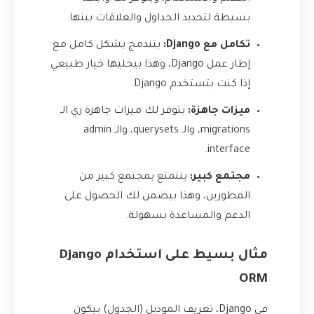
بسيطة لتحديد الجداول والعلاقات بينها.
تكامل مع Django:
بتندمج بشكل كامل مع
إطار عمل Django، وهذا بيخليها خيار طبيعي
إذا كنت بتستخدم Django.
ميزات جاهزة:
بتوفر لك ميزات جاهزة زي الـ
migrations، والـ querysets، والـ admin
interface.
مجتمع كبير:
بتتمتع بمجتمع كبير من
المطورين، وهذا بيضمن لك الحصول على
الدعم والمساعدة بسهولة.
مثال بسيط على استخدام Django
ORM
في Django، تعريف الموديل (الجدول) بيكون