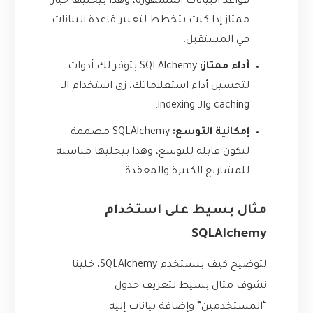
قواعد البيانات المشهورة، وهذا بيخليها خيار
ممتاز إذا كنت بتخطط لتغيير قاعدة البيانات
في المستقبل.
أداء ممتاز:
SQLAlchemy بتوفر لك أدوات
لتحسين أداء استعلاماتك، زي استخدام الـ
caching والـ indexing.
إمكانية التوسع:
SQLAlchemy مصممة
لتكون قابلة للتوسع، وهذا بيخليها مناسبة
للمشاريع الكبيرة والمعقدة.
مثال بسيط على استخدام
SQLAlchemy
لتوضيح كيف بنستخدم SQLAlchemy، خلينا
نشوف مثال بسيط لتعريف جدول
“المستخدمين” وإضافة بيانات إليه: