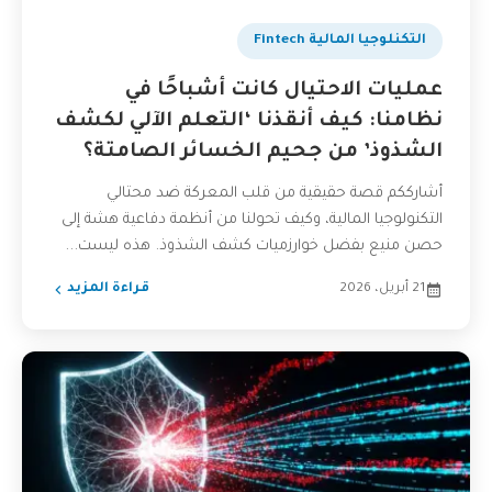
التكنلوجيا المالية Fintech
عمليات الاحتيال كانت أشباحًا في
نظامنا: كيف أنقذنا ‘التعلم الآلي لكشف
الشذوذ’ من جحيم الخسائر الصامتة؟
أشارككم قصة حقيقية من قلب المعركة ضد محتالي
التكنولوجيا المالية، وكيف تحولنا من أنظمة دفاعية هشة إلى
حصن منيع بفضل خوارزميات كشف الشذوذ. هذه ليست...
21 أبريل، 2026
قراءة المزيد