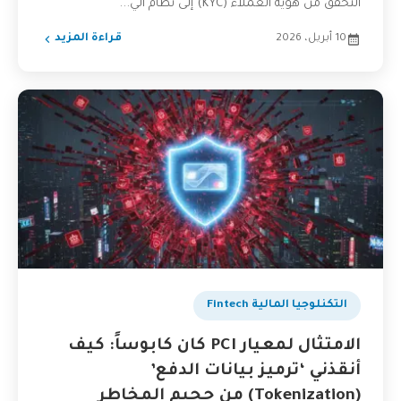
التحقق من هوية العملاء (KYC) إلى نظام آلي...
10 أبريل، 2026
قراءة المزيد
التكنلوجيا المالية Fintech
الامتثال لمعيار PCI كان كابوساً: كيف
أنقذني ‘ترميز بيانات الدفع’
(Tokenization) من جحيم المخاطر