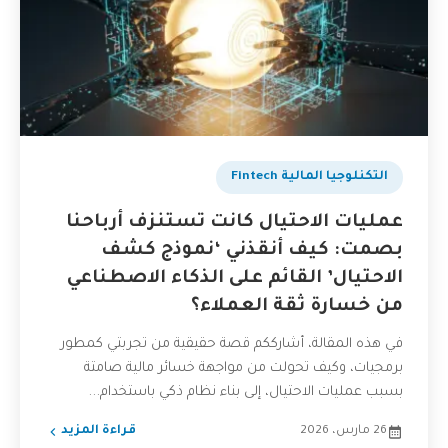
التكنلوجيا المالية Fintech
عمليات الاحتيال كانت تستنزف أرباحنا
بصمت: كيف أنقذني ‘نموذج كشف
الاحتيال’ القائم على الذكاء الاصطناعي
من خسارة ثقة العملاء؟
في هذه المقالة، أشارككم قصة حقيقية من تجربتي كمطور
برمجيات، وكيف تحولت من مواجهة خسائر مالية صامتة
بسبب عمليات الاحتيال، إلى بناء نظام ذكي باستخدام...
26 مارس، 2026
قراءة المزيد