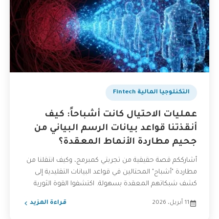
التكنلوجيا المالية Fintech
عمليات الاحتيال كانت أشباحاً: كيف
أنقذتنا قواعد بيانات الرسم البياني من
جحيم مطاردة الأنماط المعقدة؟
أشارككم قصة حقيقية من تجربتي كمبرمج، وكيف انتقلنا من
مطاردة "أشباح" المحتالين في قواعد البيانات التقليدية إلى
كشف شبكاتهم المعقدة بسهولة. اكتشفوا القوة الثورية
لقواعد...
11 أبريل، 2026
قراءة المزيد