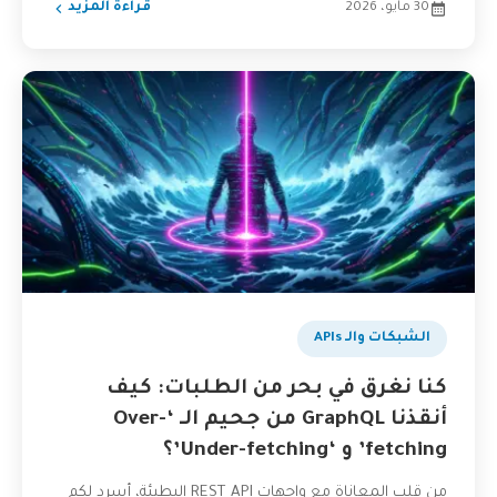
30 مايو، 2026
قراءة المزيد
الشبكات والـ APIs
كنا نغرق في بحر من الطلبات: كيف
أنقذنا GraphQL من جحيم الـ ‘Over-
fetching’ و ‘Under-fetching’؟
من قلب المعاناة مع واجهات REST API البطيئة، أسرد لكم