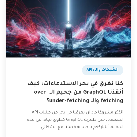
الشبكات والـ APIs
كنا نغرق في بحر الاستدعاءات: كيف
أنقذنا GraphQL من جحيم الـ over-
fetching والـ under-fetching؟
أتذكر مشروعًا كاد أن يغرقنا في بحر من طلبات API
المعقدة، حتى ظهرت GraphQL كطوق نجاة. في هذه
المقالة، أشارككم يا جماعة قصتنا مع مشكلتي...