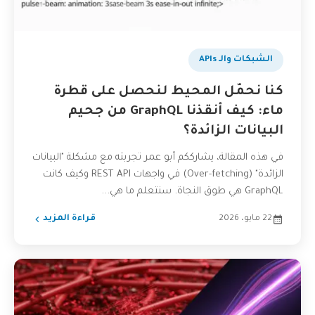
الشبكات والـ APIs
كنا نحمّل المحيط لنحصل على قطرة
ماء: كيف أنقذنا GraphQL من جحيم
البيانات الزائدة؟
في هذه المقالة، يشارككم أبو عمر تجربته مع مشكلة "البيانات
الزائدة" (Over-fetching) في واجهات REST API وكيف كانت
GraphQL هي طوق النجاة. سنتعلم ما هي...
22 مايو، 2026
قراءة المزيد