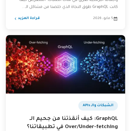
واجهاتنا البرمجية تغرق في مئات الطلبات. أستعرض كيف
كانت GraphQL طوق النجاة الذي خلصنا من مشاكل الـ...
5 مايو، 2026
قراءة المزيد
الشبكات والـ APIs
GraphQL: كيف أنقذتنا من جحيم الـ
Over/Under-fetching في تطبيقاتنا؟