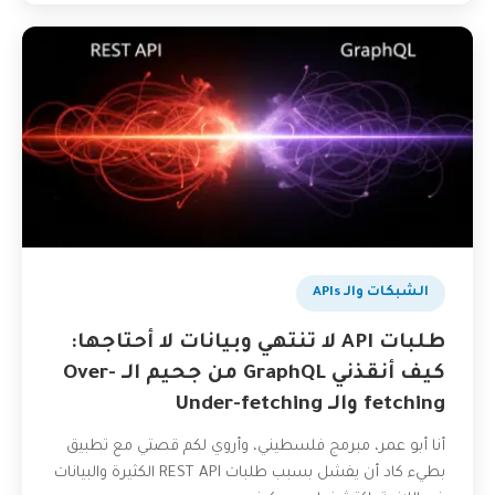
الشبكات والـ APIs
طلبات API لا تنتهي وبيانات لا أحتاجها:
كيف أنقذني GraphQL من جحيم الـ Over-
fetching والـ Under-fetching
أنا أبو عمر، مبرمج فلسطيني، وأروي لكم قصتي مع تطبيق
بطيء كاد أن يفشل بسبب طلبات REST API الكثيرة والبيانات