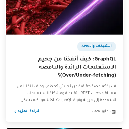
الشبكات والـ APIs
GraphQL: كيف أنقذنا من جحيم
الاستعلامات الزائدة والناقصة
(Over/Under-fetching)؟
أشارككم قصة حقيقية من تجربتي كمطور، وكيف انتقلنا من
معاناة واجهات REST التقليدية ومشكلة الاستعلامات
المتعددة إلى مرونة وقوة GraphQL. اكتشفوا كيف يمكن
لهذه التقنية...
9 مايو، 2026
قراءة المزيد