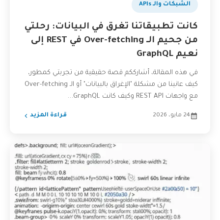
الشبكات والـ APIs
كانت تطبيقاتنا تغرق في البيانات: رحلتي
من جحيم الـ Over-fetching في REST إلى
نعيم GraphQL
في هذه المقالة، أشارككم قصة حقيقية من تجربتي كمطور،
كيف عانينا من مشكلة "الإغراق بالبيانات" أو الـ Over-fetching
مع واجهات REST API وكيف كانت GraphQL...
24 مايو، 2026
قراءة المزيد