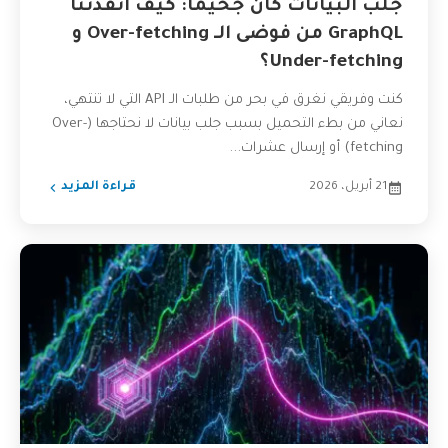
جلب البيانات كان جحيماً: كيف أنقذتنا
GraphQL من فوضى الـ Over-fetching و
Under-fetching؟
كنت وفريقي نغرق في بحر من طلبات الـ API التي لا تنتهي،
نعاني من بطء التحميل بسبب جلب بيانات لا نحتاجها (Over-
fetching) أو إرسال عشرات...
21 أبريل، 2026
قراءة المزيد