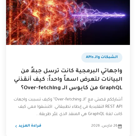
الشبكات والـ APIs
واجهاتي البرمجية كانت ترسل جبلاً من
البيانات لتعرض اسماً واحداً: كيف أنقذني
GraphQL من كابوس الـ Over-fetching؟
أشارككم قصتي مع "الـ Over-fetching" وكيف تسببت واجهات
REST API التقليدية في إبطاء تطبيقاتي. اكتشفوا معي كيف
كانت لغة GraphQL هي المنقذ الذي غيّر طريقة...
26 مارس، 2026
قراءة المزيد