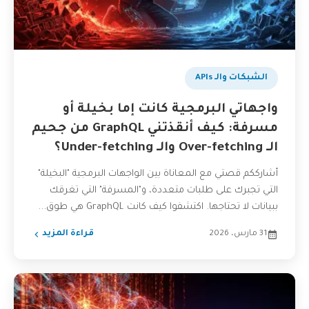
الشبكات والـ APIs
واجهاتي البرمجية كانت إما بخيلة أو
مسرفة: كيف أنقذتني GraphQL من جحيم
الـ Over-fetching والـ Under-fetching؟
أشارككم قصتي مع المعاناة بين الواجهات البرمجية "البخيلة"
التي تجبرك على طلبات متعددة، و"المسرفة" التي تغرقك
ببيانات لا تحتاجها. اكتشفوا كيف كانت GraphQL هي طوق...
31 مارس، 2026
قراءة المزيد