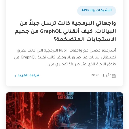
الشبكات والـ APIs
واجهاتي البرمجية كانت ترسل جبلاً من
البيانات: كيف أنقذني GraphQL من جحيم
الاستجابات المتضخمة؟
أشارككم قصتي مع واجهات REST البرمجية التي كانت تغرق
تطبيقاتي ببيانات غير ضرورية، وكيف كانت تقنية GraphQL هي
طوق النجاة الذي غيّر طريقة تفكيري في...
1 أبريل، 2026
قراءة المزيد