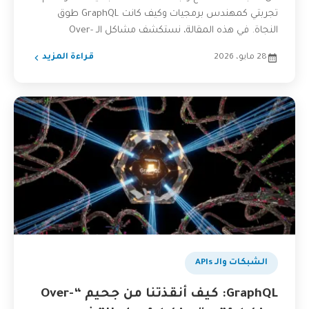
تجربتي كمهندس برمجيات وكيف كانت GraphQL طوق
النجاة. في هذه المقالة، نستكشف مشاكل الـ Over-
fetching...
28 مايو، 2026
قراءة المزيد
الشبكات والـ APIs
GraphQL: كيف أنقذتنا من جحيم “Over-