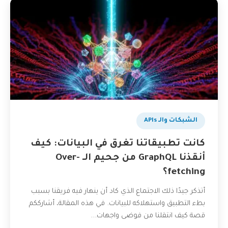
الشبكات والـ APIs
كانت تطبيقاتنا تغرق في البيانات: كيف
أنقذنا GraphQL من جحيم الـ Over-
fetching؟
أتذكر جيدًا ذلك الاجتماع الذي كاد أن ينهار فيه فريقنا بسبب
بطء التطبيق واستهلاكه للبيانات. في هذه المقالة، أشارككم
قصة كيف انتقلنا من فوضى واجهات...