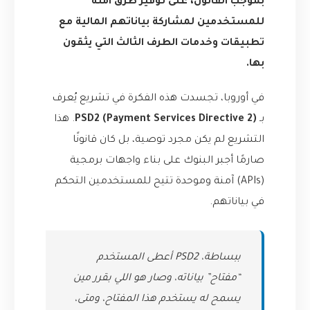
بموجب القانون، على توفير طرق آمنة
للمستخدمين لمشاركة بياناتهم المالية مع
تطبيقات وخدمات الطرف الثالث التي يثقون
بها.
في أوروبا، تجسدت هذه الفكرة في تشريع يُعرف
بـ
PSD2 (Payment Services Directive 2)
. هذا
التشريع لم يكن مجرد توصية، بل كان قانونًا
صارمًا أجبر البنوك على بناء واجهات برمجية
(APIs) آمنة وموحدة تتيح للمستخدمين التحكم
في بياناتهم.
ببساطة، PSD2 أعطى المستخدم
“مفتاح” بياناته، وصار هو اللي بقرر مين
يسمح له يستخدم هذا المفتاح، ومتى،