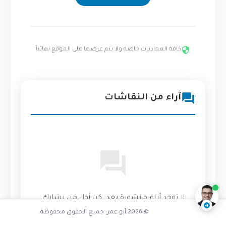
كافة المحادثات خاصة ولا يتم عرضها على الموقع نهائياً
آراء من النقاشات
تفاعل مع الذكاء الاصطناعي
ناقشنا على تليجرام
@AbuOmarTech_bot
لا توجد آراء منشورة بعد. كن أول من يشارك
رأيه!
© 2026 أبو عمر. جميع الحقوق محفوظة.