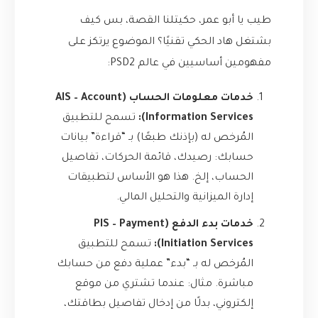
طيب يا أبو عمر، حكيتلنا القصة، بس كيف
بشتغل هاد الحكي تقنيًا؟ الموضوع يرتكز على
مفهومين أساسيين في عالم PSD2:
خدمات معلومات الحساب (AIS – Account
Information Services):
تسمح للتطبيق
المُرخص له (بإذنك طبعًا) بـ “قراءة” بيانات
حسابك: رصيدك، قائمة الحركات، تفاصيل
الحساب، إلخ. هذا هو الأساس لتطبيقات
إدارة الميزانية والتحليل المالي.
خدمات بدء الدفع (PIS – Payment
Initiation Services):
تسمح للتطبيق
المُرخص له بـ “بدء” عملية دفع من حسابك
مباشرة. مثال: عندما تشتري من موقع
إلكتروني، بدلًا من إدخال تفاصيل بطاقتك،