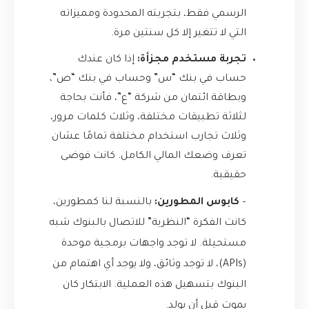
الرسمي فقط، بتجربته المحدودة ومميزاته
التي لا تتغير إلا كل سنتين مرة.
تجربة مستخدم مجزأة:
إذا كان عندك
حساب في بنك “س” وحساب في بنك “ص”،
وبطاقة ائتمان من شركة “ع”، فأنت بحاجة
لثلاثة تطبيقات مختلفة، وثلاث كلمات مرور،
وثلاث تجارب استخدام مختلفة تمامًا عشان
تعرف وضعك المالي الكامل. كانت فوضى
حقيقية.
–
كابوس المطورين:
بالنسبة لنا كمطورين،
كانت الفكرة “النظرية” للاتصال بالبنوك شبه
مستحيلة. لا توجد واجهات برمجية موحدة
(APIs)، لا توجد وثائق، ولا يوجد أي اهتمام من
البنوك بتسهيل هذه العملية. الابتكار كان
يموت قبل أن يولد.