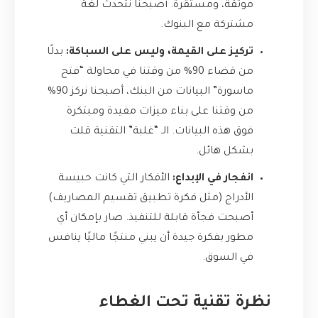
موثقة، ومستقرة. أصبحنا نتحدث لغة
مشتركة مع البنوك.
تركيز على القيمة، وليس على السباكة:
بدلًا
من قضاء 90% من وقتنا في محاولة “فتح
ماسورة” البيانات من البنك، أصبحنا نركز 90%
من وقتنا على بناء ميزات مفيدة ومبتكرة
فوق هذه البيانات. الـ “غلبة” التقنية قلت
بشكل هائل.
انفجار في الإبداع:
الأفكار التي كانت حبيسة
الأدراج (مثل فكرة تطبيق تقسيم المصاريف)
أصبحت فجأة قابلة للتنفيذ. صار بإمكان أي
مطور بفكرة جيدة أن يبني منتجًا ماليًا ينافس
في السوق.
نظرة تقنية تحت الغطاء