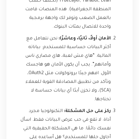
TrueLayer, Tarabut, Lean (تختلف حسب
المنطقة الجغرافية). هذه المنصات قامت
بالعمل الصعب وتوفر لك واجهة برمجية
واحدة للاتصال بمئات البنوك.
الأمان أولاً، ثانيًا، وعاشرًا:
نحن نتعامل مع
أكثر البيانات حساسية للمستخدم: بياناته
المالية. “هاي مش لعبة، هاي مصاري ناس
وأمانهم”. يجب أن يكون الأمان هو هاجسك
الأول. افهم جيدًا بروتوكولات مثل OAuth2،
وتأكد من تطبيق المصادقة القوية للعملاء
(SCA)، ولا تخزن أبدًا أي بيانات حساسة لا
تحتاجها.
ركز على حل المشكلة:
التكنولوجيا مجرد
أداة. لا تقع في حب عرض البيانات فقط. اسأل
نفسك دائمًا: ما هي المشكلة الحقيقية التي
أحاول حلها للمستخدم؟ هل أساعده على