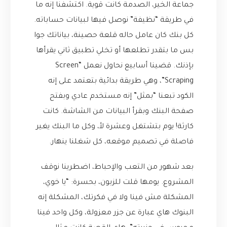
جماعة الخير، الصدمة كانت قوية. اكتشفنا إنه ما
في طريقة “نظيفة” نوصل فيها لبيانات حساباته.
كل بنك كان عامل حاله قلعة حصينة، بياناتك جوا
بس ما بتقدر تطلعها أو تخلي تطبيق ثاني يقرأها
بإذنك. قضينا أسابيع نحاول نعمل “Screen
Scraping”، وهي طريقة بدائية بتعتمد على إنه
الكود تبعنا “بمثل” إنه مستخدم عادي وبفتح
صفحة البنك وبقرأ البيانات من الشاشة. كانت
كارثة! يوم بتشتغل وعشرة لأ، وكل ما البنك يغير
فاصلة في تصميم موقعه، كل شغلنا ينهار.
بعد شهور من التعب والإحباط، اضطرينا نوقف
المشروع. يومها قلت للزبون، بحسرة: “يا خوي،
المشكلة مش فينا ولا في فكرتك، المشكلة إنه
البنوك هاي عبارة عن جزر معزولة، وكل واحد فينا